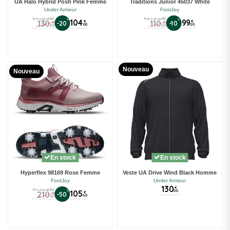
UA Halo Hybrid Posh Pink Femme
Traditions Junior 45037 White
Under Armour
FootJoy
Prix conseillé
Prix conseillé
%
104
%
99
130
110
€
€
-20
-10
€
€
00
00
00
00
Nouveau
Nouveau
En stock
En stock
Hyperflex 98169 Rose Femme
Veste UA Drive Wind Black Homme
FootJoy
Under Armour
130
€
Prix conseillé
00
%
105
210
€
-50
€
00
00