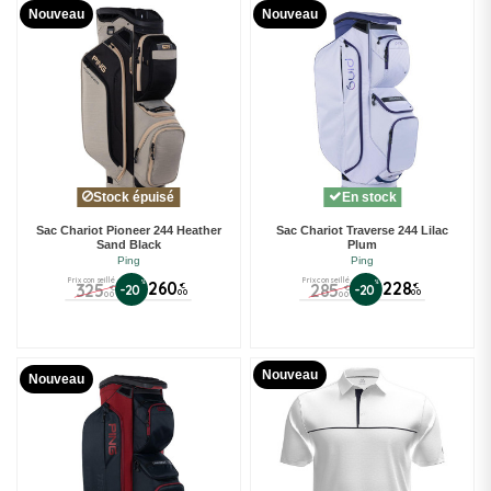
Nouveau
Nouveau
Stock épuisé
En stock
Sac Chariot Pioneer 244 Heather
Sac Chariot Traverse 244 Lilac
Sand Black
Plum
Ping
Ping
Prix conseillé
Prix conseillé
%
260
%
228
325
285
€
€
-20
-20
€
€
00
00
00
00
Nouveau
Nouveau