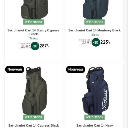
En stock
En stock
Sac chariot Cart 14 Stadry Cypress
Sac chariot Cart 14 Monterey Black
Black
Titleist
Titleist
Prix conseillé
%
223
279
€
-20
€
19
00
Prix conseillé
%
287
359
€
-20
€
19
00
Nouveau
Nouveau
En stock
En stock
Sac chariot Cart 14 Cypress Black
Sac chariot Cart 14 Navy