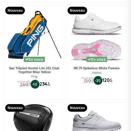
Nouveau
Nouveau
En stock
En stock
Sac Trépied Hoofer Lite 231 Club
MC70 Spikeless White Femme
Together Blue Yellow
Adidas
Ping
Prix conseillé
%
120
150
€
-20
€
00
00
Prix conseillé
%
234
260
€
-10
€
00
00
Nouveau
Nouveau