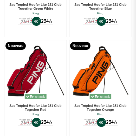
Sac Trépied Hoofer Lite 231 Club
Sac Trépied Hoofer Lite 231 Club
Together Green White
Together Blue
Ping
Ping
Prix conseillé
Prix conseillé
%
234
%
234
260
260
€
€
-10
-10
€
€
00
00
00
00
Nouveau
Nouveau
En stock
En stock
Sac Trépied Hoofer Lite 231 Club
Sac Trépied Hoofer Lite 231 Club
Together Red
Together Orange
Ping
Ping
Prix conseillé
Prix conseillé
%
234
%
234
260
260
€
€
-10
-10
€
€
00
00
00
00