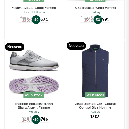
Festiva 121017 Jaune Femme
Stratos 90111 White Femme
Duca Del Cosma
FootJoy
Prix conseillé
Prix conseillé
%
67
%
99
135
199
€
€
-50
-50
€
€
50
50
00
00
Nouveau
Nouveau
En stock
En stock
Tradition Spikeless 97990
Veste Ultimate 365+ Course
Blanc/Argent Femme
Control Blue Homme
FootJoy
Adidas
130
€
Prix conseillé
00
%
74
149
€
-50
€
50
00