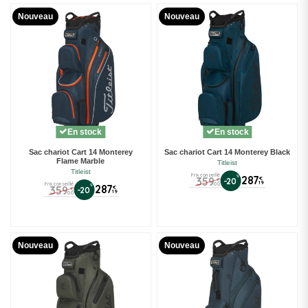
Nouveau
Nouveau
En stock
En stock
Sac chariot Cart 14 Monterey
Sac chariot Cart 14 Monterey Black
Flame Marble
Titleist
Titleist
Prix conseillé
%
287
359
€
-20
€
19
00
Prix conseillé
%
287
359
€
-20
€
19
00
Nouveau
Nouveau