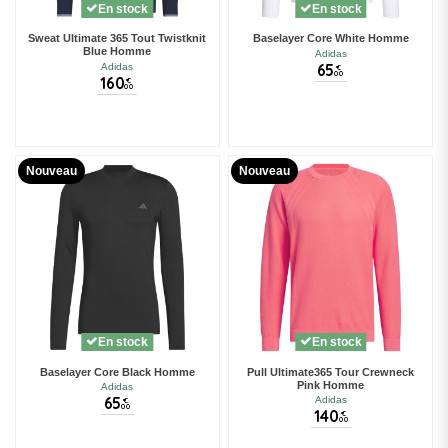
En stock
En stock
Sweat Ultimate 365 Tout Twistknit
Baselayer Core White Homme
Blue Homme
Adidas
65
Adidas
€
00
160
€
00
Nouveau
Nouveau
En stock
En stock
Baselayer Core Black Homme
Pull Ultimate365 Tour Crewneck
Pink Homme
Adidas
65
Adidas
€
00
140
€
00