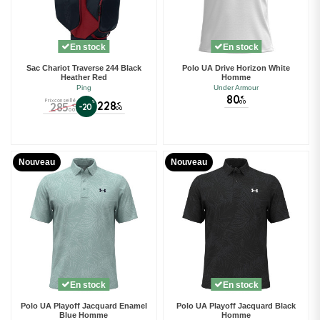
En stock
En stock
Sac Chariot Traverse 244 Black
Polo UA Drive Horizon White
Heather Red
Homme
Ping
Under Armour
80
€
Prix conseillé
00
%
228
285
€
-20
€
00
00
Nouveau
Nouveau
En stock
En stock
Polo UA Playoff Jacquard Enamel
Polo UA Playoff Jacquard Black
Blue Homme
Homme