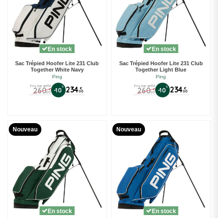
En stock
En stock
Sac Trépied Hoofer Lite 231 Club
Sac Trépied Hoofer Lite 231 Club
Together White Navy
Together Light Blue
Ping
Ping
Prix conseillé
Prix conseillé
%
234
%
234
260
260
€
€
-10
-10
€
€
00
00
00
00
Nouveau
Nouveau
En stock
En stock