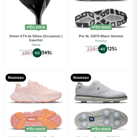
En stock
En stock
Driver GT4 de Démo (Occasion) |
Pro SL 53070 Blanc Homme
Gaucher
FootJoy
Titleist
Prix conseillé
%
125
209
€
-40
€
40
00
Prix conseillé
%
349
699
€
-50
€
50
00
Nouveau
Nouveau
En stock
En stock