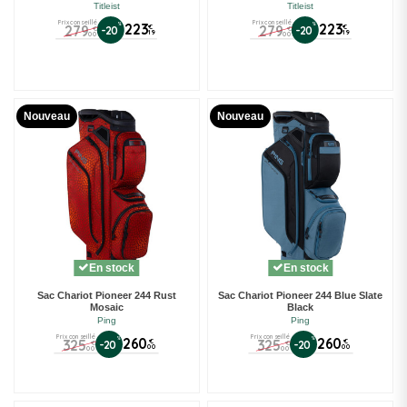
Titleist
Titleist
Prix conseillé
Prix conseillé
%
223
%
223
279
279
€
€
-20
-20
€
€
19
19
00
00
Nouveau
Nouveau
En stock
En stock
Sac Chariot Pioneer 244 Rust
Sac Chariot Pioneer 244 Blue Slate
Mosaic
Black
Ping
Ping
Prix conseillé
Prix conseillé
%
260
%
260
325
325
€
€
-20
-20
€
€
00
00
00
00