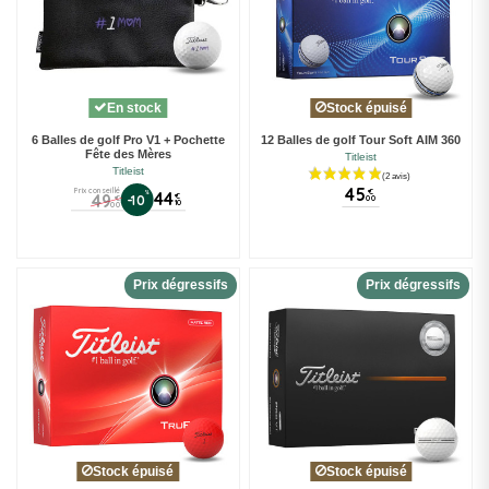
En stock
Stock épuisé
6 Balles de golf Pro V1 + Pochette
12 Balles de golf Tour Soft AIM 360
Fête des Mères
Titleist
Titleist
45
Prix conseillé
€
%
44
49
€
-10
00
€
10
00
Prix dégressifs
Prix dégressifs
Stock épuisé
Stock épuisé