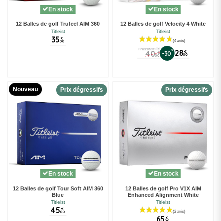
En stock
En stock
12 Balles de golf Trufeel AIM 360
12 Balles de golf Velocity 4 White
Titleist
Titleist
35
€
00
Prix conseillé
%
28
40
€
-30
€
00
00
Nouveau
Prix dégressifs
Prix dégressifs
En stock
En stock
12 Balles de golf Tour Soft AIM 360
12 Balles de golf Pro V1X AIM
Blue
Enhanced Alignment White
Titleist
Titleist
45
€
00
65
€
00