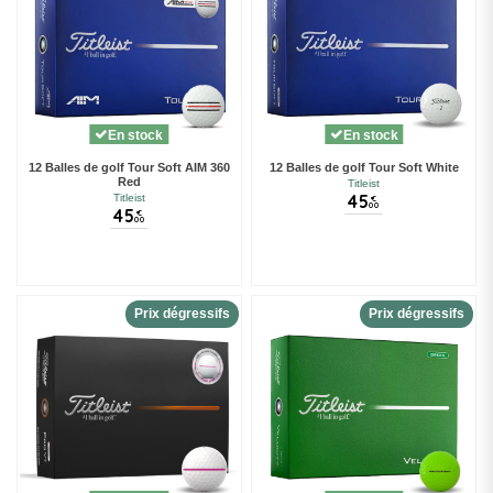
En stock
En stock
12 Balles de golf Tour Soft AIM 360
12 Balles de golf Tour Soft White
Red
Titleist
45
Titleist
€
00
45
€
00
Prix dégressifs
Prix dégressifs