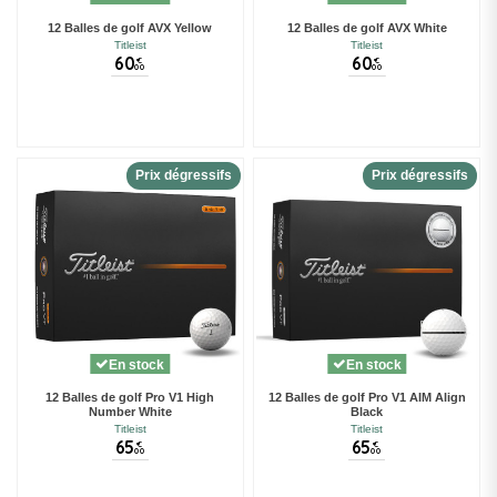
12 Balles de golf AVX Yellow
12 Balles de golf AVX White
Titleist
Titleist
60
60
€
€
00
00
Prix dégressifs
Prix dégressifs
En stock
En stock
12 Balles de golf Pro V1 High
12 Balles de golf Pro V1 AIM Align
Number White
Black
Titleist
Titleist
65
65
€
€
00
00