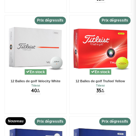
Prix dégressifs
Prix dégressifs
En stock
En stock
12 Balles de golf Velocity White
12 Balles de golf Trufeel Yellow
Titleist
Titleist
40
35
€
€
00
00
Nouveau
Prix dégressifs
Prix dégressifs