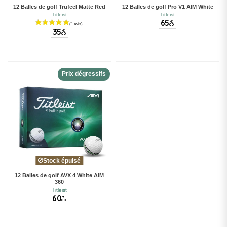
12 Balles de golf Trufeel Matte Red
12 Balles de golf Pro V1 AIM White
Titleist
Titleist
65
€
00
35
€
00
Prix dégressifs
Stock épuisé
12 Balles de golf AVX 4 White AIM
360
Titleist
60
€
00