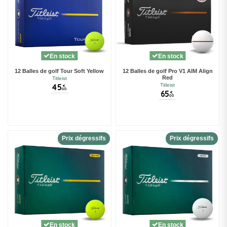
En stock
En stock
12 Balles de golf Tour Soft Yellow
12 Balles de golf Pro V1 AIM Align
Red
Titleist
45
Titleist
€
00
65
€
00
Prix dégressifs
Prix dégressifs
En stock
En stock