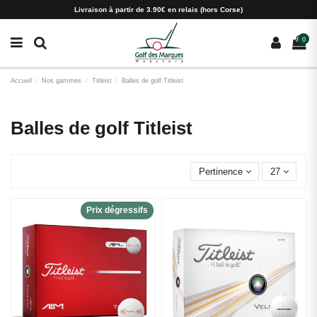
Paramètres des cookies
Livraison à partir de 3.90€ en relais (hors Corse)
0
Accueil
Nos gammes
Titleist
Balles de golf Titleist
Balles de golf Titleist
Pertinence
27
Prix dégressifs