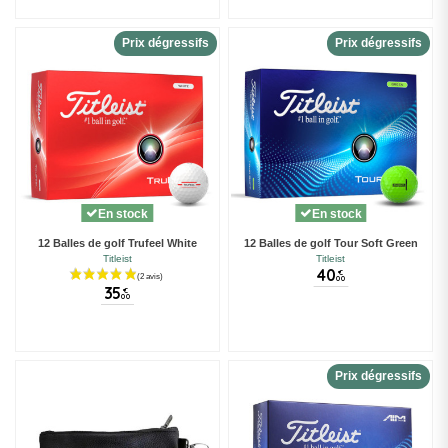
Prix dégressifs
Prix dégressifs
En stock
En stock
12 Balles de golf Trufeel White
12 Balles de golf Tour Soft Green
Titleist
Titleist
40
€
00
35
€
00
Prix dégressifs