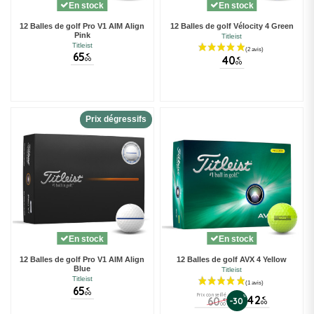
En stock
En stock
12 Balles de golf Pro V1 AIM Align
12 Balles de golf Vélocity 4 Green
Pink
Titleist
Titleist
65
€
40
€
00
00
Prix dégressifs
En stock
En stock
12 Balles de golf Pro V1 AIM Align
12 Balles de golf AVX 4 Yellow
Blue
Titleist
Titleist
65
€
00
Prix conseillé
%
42
60
€
-30
€
00
00