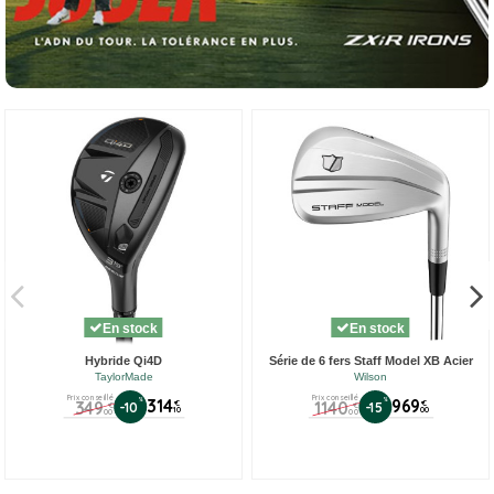
En stock
En stock
Hybride Qi4D
Série de 6 fers Staff Model XB Acier
TaylorMade
Wilson
Prix conseillé
Prix conseillé
%
314
%
969
349
1140
€
€
-10
-15
€
€
10
00
00
00