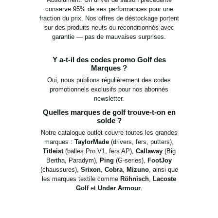
conserve 95% de ses performances pour une
fraction du prix. Nos offres de déstockage portent
sur des produits neufs ou reconditionnés avec
garantie — pas de mauvaises surprises.
Y a-t-il des codes promo Golf des
Marques ?
Oui, nous publions régulièrement des codes
promotionnels exclusifs pour nos abonnés
newsletter.
Quelles marques de golf trouve-t-on en
solde ?
Notre catalogue outlet couvre toutes les grandes
marques :
TaylorMade
(drivers, fers, putters),
Titleist
(balles Pro V1, fers AP),
Callaway
(Big
Bertha, Paradym),
Ping
(G-series),
FootJoy
(chaussures),
Srixon
,
Cobra
,
Mizuno
, ainsi que
les marques textile comme
Röhnisch
,
Lacoste
Golf
et
Under Armour
.