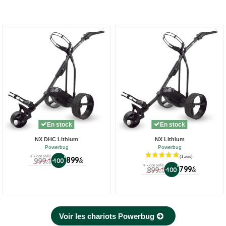
En stock
En stock
NX DHC Lithium
NX Lithium
Powerbug
Powerbug
Prix conseillé
€
899
999
€
-100
€
00
00
Prix conseillé
€
799
899
€
-100
€
00
00
Voir les chariots Powerbug