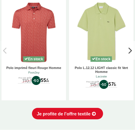
En stock
En stock
Polo imprimé fleuri Rouge Homme
Polo L.12.12 LIGHT classic fit Vert
Homme
FootJoy
Lacoste
Prix conseillé
%
55
110
€
-50
€
00
00
Prix conseillé
%
57
115
€
-50
€
50
00
Je profite de l'offre textile