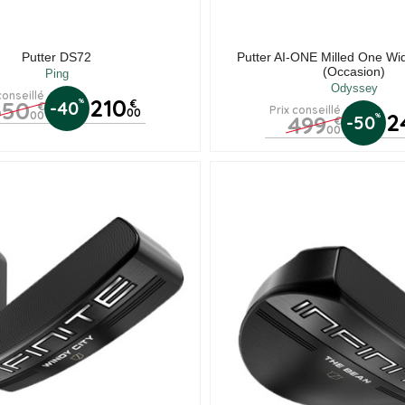
Putter DS72
Putter AI-ONE Milled One W
(Occasion)
Ping
Odyssey
conseillé
210
350
%
-40
€
€
Prix conseillé
00
2
00
499
%
-50
€
00