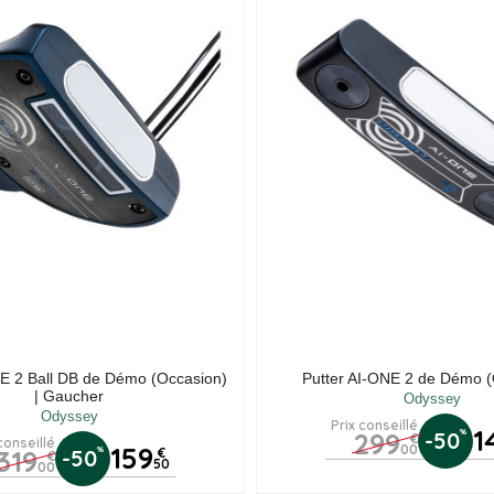
NE 2 Ball DB de Démo (Occasion)
Putter AI-ONE 2 de Démo (
| Gaucher
Odyssey
Odyssey
Prix conseillé
1
299
%
-50
€
conseillé
159
00
319
%
-50
€
€
50
00