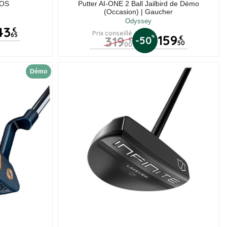
/OS
Putter AI-ONE 2 Ball Jailbird de Démo
(Occasion) | Gaucher
Odyssey
43
€
Prix conseillé
65
159
319
%
-50
€
€
50
00
Démo