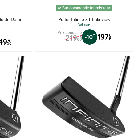
Sur commande fournisseur.
ide de Démo
Putter Infinite ZT Lakeview
Wilson
Prix conseillé
197
219
%
-10
€
€
9
49
00
€
50