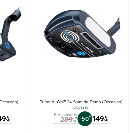
Occasion)
Putter AI-ONE 24 Slant de Démo (Occasion)
Odyssey
Prix conseillé
49
149
299
%
€
-50
€
€
50
50
00