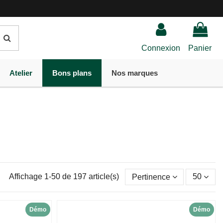
Connexion
Panier
Atelier
Bons plans
Nos marques
Affichage 1-50 de 197 article(s)
Pertinence
50
Démo
Démo