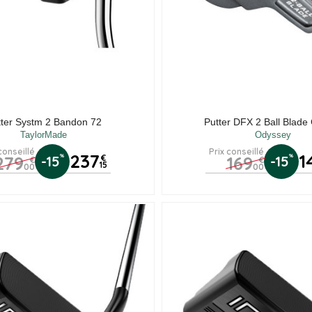
tter Systm 2 Bandon 72
Putter DFX 2 Ball Blad
TaylorMade
Odyssey
conseillé
Prix conseillé
237
1
279
169
%
%
-15
€
-15
€
€
15
00
00