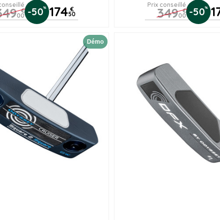
conseillé
Prix conseillé
174
1
349
349
%
%
-50
€
-50
€
€
50
00
00
Démo