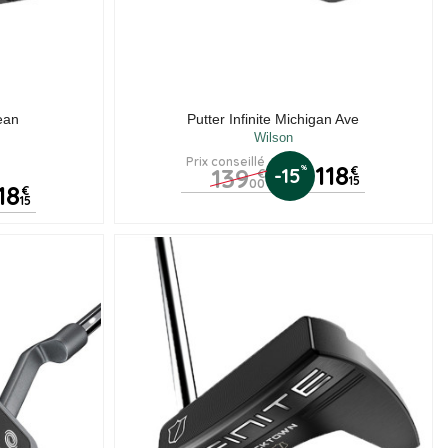
Bean
Putter Infinite Michigan Ave
Wilson
Prix conseillé
118
139
%
-15
€
€
15
00
18
€
15