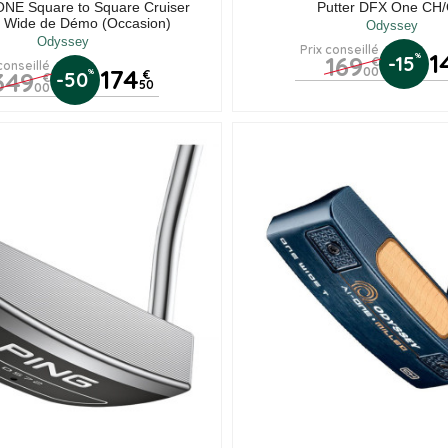
-ONE Square to Square Cruiser
Putter DFX One CH
 Wide de Démo (Occasion)
Odyssey
Odyssey
Prix conseillé
1
169
%
-15
€
conseillé
174
00
349
%
-50
€
€
50
00