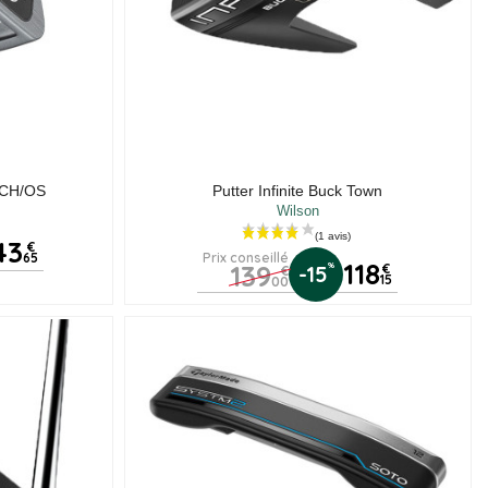
e CH/OS
Putter Infinite Buck Town
Wilson
43
€
65
Prix conseillé
118
139
%
-15
€
€
15
00