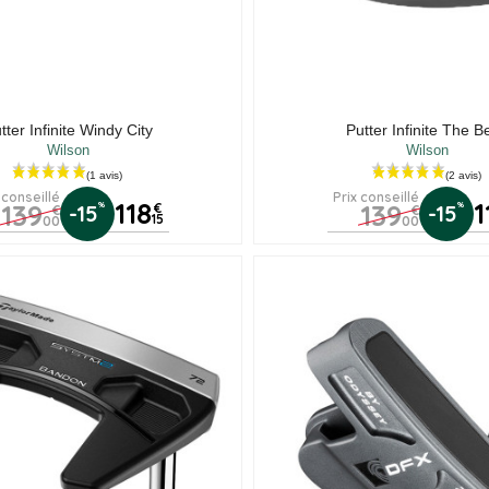
tter Infinite Windy City
Putter Infinite The 
Wilson
Wilson
 conseillé
Prix conseillé
118
1
139
139
%
%
-15
€
-15
€
€
15
00
00