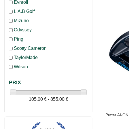
Evnroll
L.A.B Golf
Mizuno
Odyssey
Ping
Scotty Cameron
TaylorMade
Wilson
PRIX
105,00 € - 855,00 €
Putter AI-ON