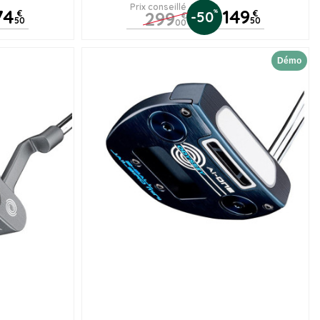
Prix conseillé
74
149
299
%
€
-50
€
€
50
50
00
Démo