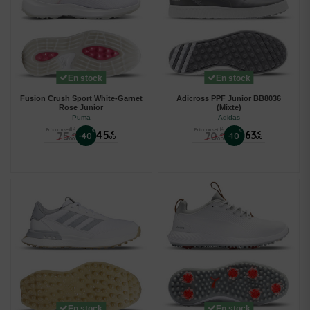
En stock
En stock
Fusion Crush Sport White-Garnet
Adicross PPF Junior BB8036
Rose Junior
(Mixte)
Puma
Adidas
Prix conseillé
Prix conseillé
%
45
%
63
75
70
€
€
-40
-10
€
€
00
00
00
00
En stock
En stock