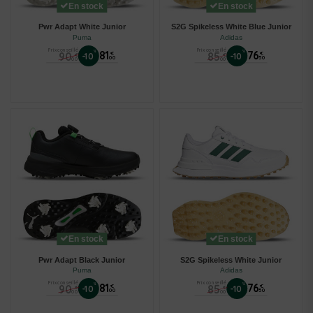
En stock
En stock
Pwr Adapt White Junior
S2G Spikeless White Blue Junior
Puma
Adidas
Prix conseillé
Prix conseillé
%
81
%
76
90
85
€
€
-10
-10
€
€
00
50
00
00
En stock
En stock
Pwr Adapt Black Junior
S2G Spikeless White Junior
Puma
Adidas
Prix conseillé
Prix conseillé
%
81
%
76
90
85
€
€
-10
-10
€
€
00
50
00
00