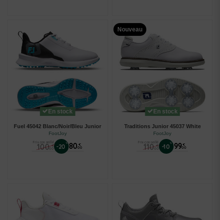
Nouveau
En stock
En stock
Fuel 45042 Blanc/Noir/Bleu Junior
Traditions Junior 45037 White
FootJoy
FootJoy
Prix conseillé
Prix conseillé
%
80
%
99
100
110
€
€
-20
-10
€
€
00
00
00
00