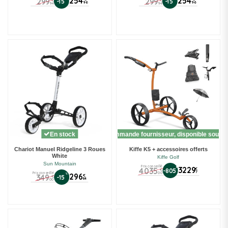
254
254
299
299
-15
-15
€
€
96
96
94
94
En stock
Sur commande fournisseur, disponible sous 1
Chariot Manuel Ridgeline 3 Roues
Kiffe K5 + accessoires offerts
White
Kiffe Golf
Sun Mountain
Prix conseillé
€
3229
4035
€
-805
€
7
00
Prix conseillé
%
296
349
€
-15
€
64
00