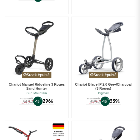
(7 avis)
Stock épuisé
Stock épuisé
Chariot Manuel Ridgeline 3 Roues
Chariot Blade IP 2.0 Grey/Charcoal
Sand Hunter
(3 Roues)
Sun Mountain
Bigmax
Prix conseillé
Prix conseillé
%
296
%
339
349
399
€
€
-15
-15
€
€
64
14
00
00