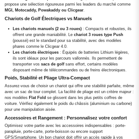
propose une sélection rigoureuse parmi les leaders du marché comme
MGI, Motocaddy, Powakaddy ou Clicgear
.
Chariots de Golf Électriques vs Manuels
Les chariots manuels (2 ou 3 roues)
: Compacts et robustes, ils
offrent une grande maniabilité. Le
chariot 3 roues type Push
(poussé) est le standard pour sa stabilité, avec des modèles
phares comme le Clicgear 4.0.
Les chariots électriques
: Équipés de batteries Lithium légères,
ils sont idéaux pour les parcours vallonnés. Ils permettent de
transporter vos
sacs de golf
sans effort, certains modèles
disposant même de télécommandes ou de freins électroniques.
Poids, Stabilité et Pliage Ultra-Compact
Assurez-vous de choisir un chariot qui offre une stabilité parfaite, même
avec un sac de tour complet. La facilité de pliage est un critère majeur :
nos modèles
Flat Fold
se glissent dans les plus petits coffres de
voiture. Vérifiez également le poids du châssis (aluminium ou carbone)
pour une manipulation aisée.
Accessoires et Rangement : Personnalisez votre confort
Optimisez votre partie avec les accessoires indispensables : porte-
parapluie, porte-carte, porte-boisson ou encore support
GPS/Smartphone. Un bon chariot doit offrir un accès rapide à vos