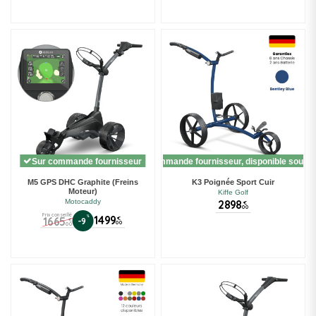
Sur commande fournisseur
Sur commande fournisseur, disponible sous 1
M5 GPS DHC Graphite (Freins
K3 Poignée Sport Cuir
Moteur)
Kiffe Golf
2898
Motocaddy
€
00
Prix conseillé
%
1499
1665
€
-9
€
00
00