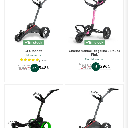
En stock
En stock
S1 Graphite
Chariot Manuel Ridgeline 3 Roues
Pink
Motocaddy
Sun Mountain
Prix conseillé
%
296
349
Prix conseillé
€
-15
€
%
948
1099
€
-13
64
€
00
99
00