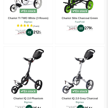
En stock
En stock
Chariot TI TWO White (3 Roues)
Chariot Slite Charcoal Green
Bigmax
FastFold
Prix conseillé
%
279
349
€
-20
€
19
00
Prix conseillé
%
212
249
€
-15
€
46
94
En stock
En stock
Chariot IQ 2.0 Phantom
Chariot IQ 2.0 Grey Charcoal
Bigmax
Bigmax
Prix conseillé
Prix conseillé
%
%
€
€