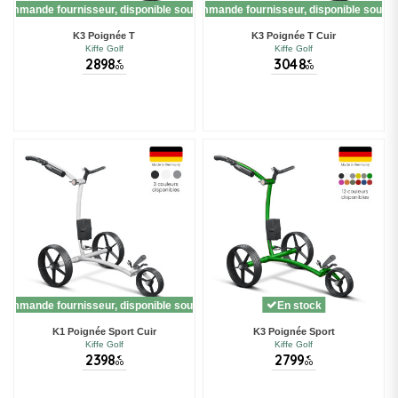
commande fournisseur, disponible sous 10 jours
Sur commande fournisseur, disponible sous 1
K3 Poignée T
K3 Poignée T Cuir
Kiffe Golf
Kiffe Golf
2898
3048
€
€
00
00
(1 avis)
commande fournisseur, disponible sous 10 jours
En stock
K1 Poignée Sport Cuir
K3 Poignée Sport
Kiffe Golf
Kiffe Golf
2398
2799
€
€
00
00