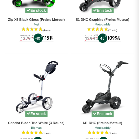
En stock
En stock
Zip X5 Black Gloss (Freins Moteur)
S1 DHC Graphite (Freins Moteur)
Mgi
Motocaddy
Prix conseillé
Prix conseillé
%
1151
%
1099
1279
1299
€
€
-10
-15
€
€
9
00
00
00
(4 avis)
En stock
En stock
Chariot Blade Trio White (3 Roues)
M1 DHC (Freins Moteur)
Bigmax
Motocaddy
Prix conseillé
Prix conseillé