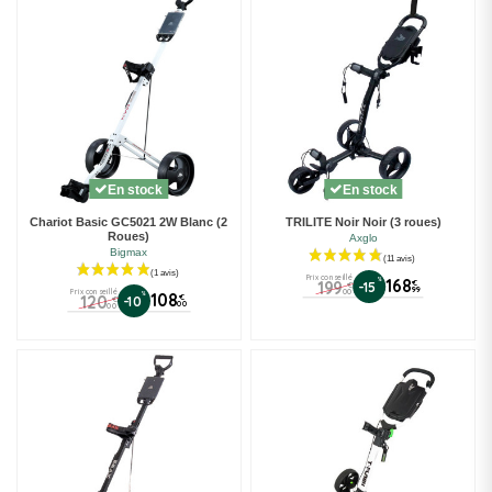
En stock
En stock
Chariot Basic GC5021 2W Blanc (2
TRILITE Noir Noir (3 roues)
Roues)
Axglo
Bigmax
Prix conseillé
%
168
199
€
-15
€
99
00
Prix conseillé
%
108
120
€
-10
€
00
00