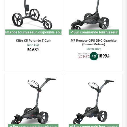
commande fournisseur, disponible sous 10 jours
Sur commande fournisseur
Kiffe K5 Poignée T Cuir
M7 Remote GPS DHC Graphite
(Freins Moteur)
Kiffe Golf
3468
Motocaddy
€
00
Prix conseillé
%
1899
2110
€
-10
€
00
00
Sur commande fournisseur
Sur commande fournisseur