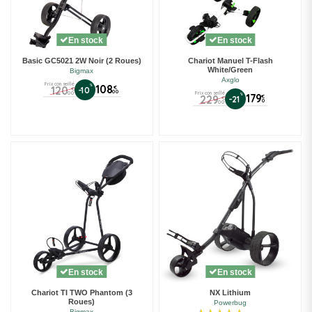
En stock
En stock
Basic GC5021 2W Noir (2 Roues)
Chariot Manuel T-Flash
White/Green
Bigmax
Axglo
Prix conseillé
%
108
120
€
-10
€
00
00
Prix conseillé
%
179
229
€
-21
€
0
00
(1 avis)
En stock
En stock
Chariot TI TWO Phantom (3
NX Lithium
Roues)
Powerbug
Bigmax