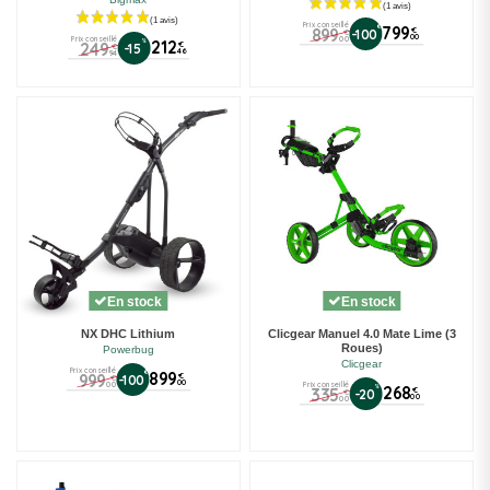
Prix conseillé
€
799
899
€
-100
€
00
00
Prix conseillé
%
212
249
€
-15
€
46
94
En stock
En stock
NX DHC Lithium
Clicgear Manuel 4.0 Mate Lime (3
Roues)
Powerbug
Clicgear
Prix conseillé
€
899
999
€
-100
€
00
00
Prix conseillé
%
268
335
€
-20
€
00
00