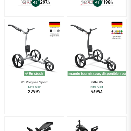
%
297
%
1198
349
1349
€
€
-15
-11
€
€
45
99
94
00
En stock
Sur commande fournisseur, disponible sous 1
K1 Poignée Sport
Kiffe K5
Kiffe Golf
Kiffe Golf
2299
3399
€
€
00
00