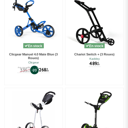
En stock
En stock
Clicgear Manuel 4.0 Mate Blue (3
Chariot Switch + (3 Roues)
Roues)
Kaddey
489
Clicgear
€
00
Prix conseillé
%
268
335
€
-20
€
00
00
(1 avis)