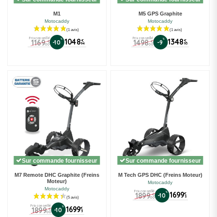
M1
M5 GPS Graphite
Motocaddy
Motocaddy
(1 avis)
Prix conseillé
Prix conseillé
%
1048
%
1348
1169
1498
€
€
-10
-9
€
€
94
95
00
00
Sur commande fournisseur
Sur commande fournisseur
M7 Remote DHC Graphite (Freins
M Tech GPS DHC (Freins Moteur)
Moteur)
Motocaddy
Motocaddy
Prix conseillé
%
1699
1899
€
-10
€
3
00
Prix conseillé
%
1699
1899
€
-10
€
3
00