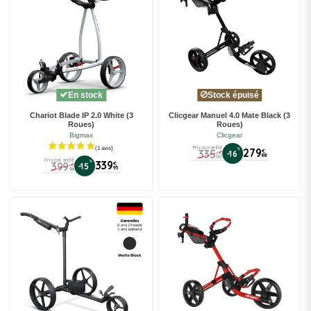
En stock
Stock épuisé
Chariot Blade IP 2.0 White (3
Clicgear Manuel 4.0 Mate Black (3
Roues)
Roues)
Bigmax
Clicgear
Prix conseillé
%
279
335
€
-16
€
88
00
Prix conseillé
%
339
399
€
-15
€
95
94