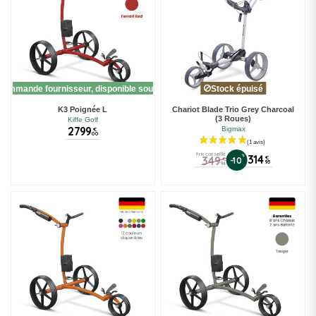
commande fournisseur, disponible sous 10 jours
Stock épuisé
K3 Poignée L
Chariot Blade Trio Grey Charcoal
(3 Roues)
Kiffe Golf
2799
Bigmax
€
00
(4 avis)
Prix conseillé
%
314
349
€
-10
€
95
94