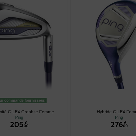
ur commande fournisseur.
'unité G LE4 Graphite Femme
Hybride G LE4 Fe
Ping
Ping
205
276
€
€
00
00