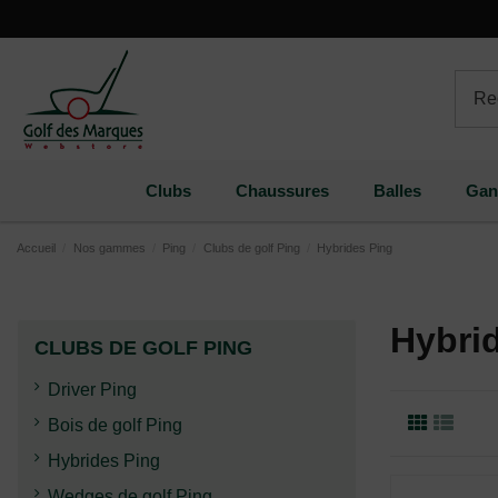
Paramètres des cookies
Clubs
Chaussures
Balles
Gan
Accueil
Nos gammes
Ping
Clubs de golf Ping
Hybrides Ping
Hybri
CLUBS DE GOLF PING
Driver Ping
Bois de golf Ping
Hybrides Ping
Wedges de golf Ping