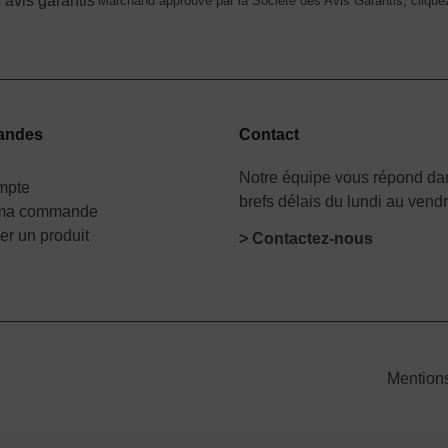
Marchand approuvé par la Société des Avis Garantis,
cliquez
andes
Contact
Notre équipe vous répond dan
mpte
brefs délais du lundi au vend
 ma commande
er un produit
> Contactez-nous
Mention