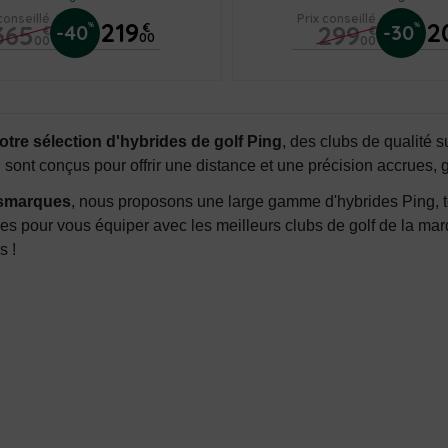
conseillé
Prix conseillé
219
2
365
299
%
%
-40
€
-30
€
€
00
00
00
tre sélection d'hybrides de golf Ping
, des clubs de qualité s
 sont conçus pour offrir une distance et une précision accrues, 
smarques
, nous proposons une large gamme d'hybrides Ping, tou
es pour vous équiper avec les meilleurs clubs de golf de la m
s !