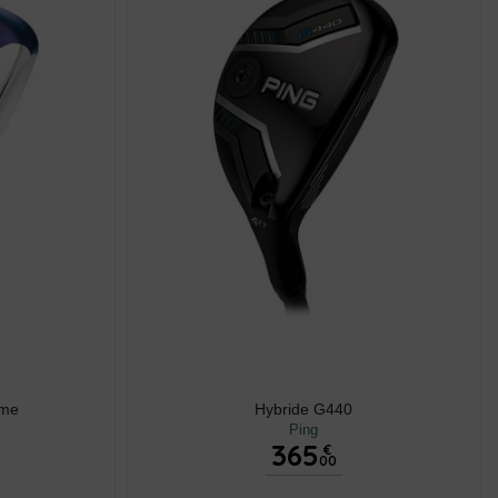
mme
Hybride G440
Ping
365
€
00