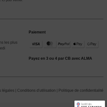
 ici pour vérifier
.
Paiement
s les plus
redi
Payez en 3 ou 4 par CB avec ALMA
s légales
|
Conditions d'utilisation
|
Politique de confidentialité