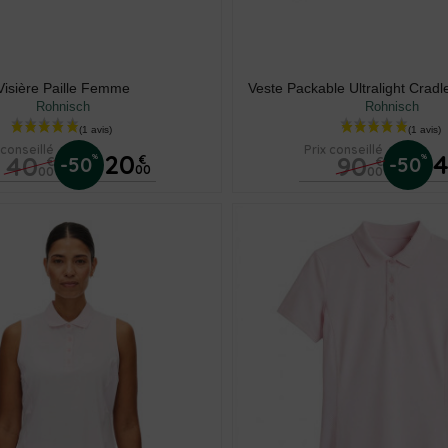
Visière Paille Femme
Veste Packable Ultralight Cra
Rohnisch
Rohnisch
 conseillé
Prix conseillé
20
40
90
%
%
-50
€
-50
€
€
00
00
00