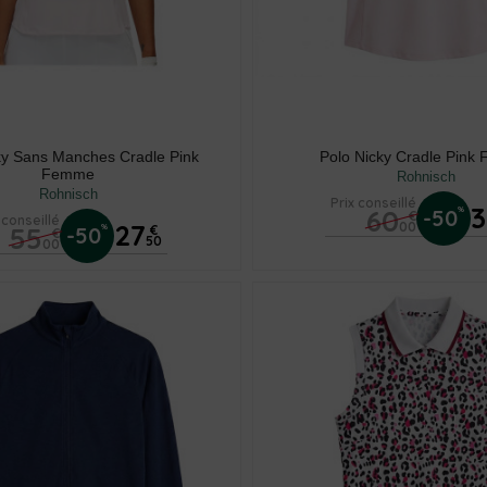
ky Sans Manches Cradle Pink
Polo Nicky Cradle Pink
Femme
Rohnisch
Rohnisch
Prix conseillé
60
%
-50
€
 conseillé
27
00
55
%
-50
€
€
50
00