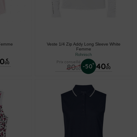
 Femme
Veste 1/4 Zip Addy Long Sleeve White
Femme
Rohnisch
30
€
Prix conseillé
00
40
80
%
-50
€
€
00
00