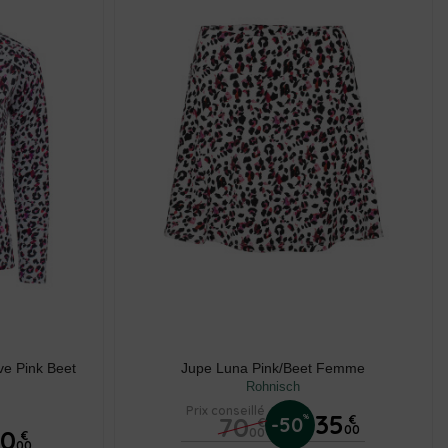
ve Pink Beet
Jupe Luna Pink/Beet Femme
Rohnisch
Prix conseillé
35
70
%
-50
€
€
00
40
00
€
00