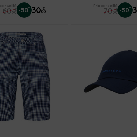
 conseillé
Prix conseillé
30
60
70
%
%
-50
€
-50
€
€
00
00
00