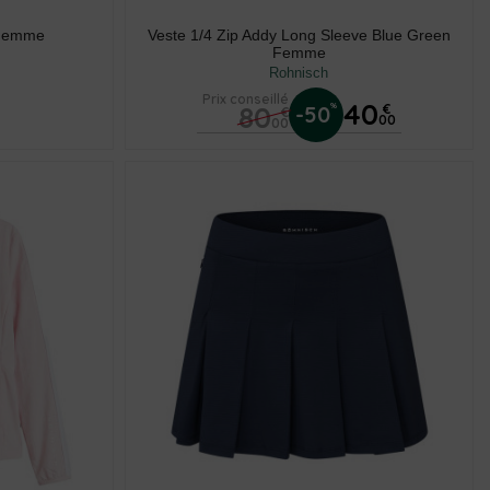
 Femme
Veste 1/4 Zip Addy Long Sleeve Blue Green
Femme
Rohnisch
Prix conseillé
40
80
%
-50
€
€
00
00