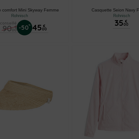
e comfort Mini Skyway Femme
Casquette Seion Navy
Rohnisch
Rohnisch
35
€
 conseillé
00
45
90
%
-50
€
€
00
00