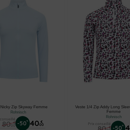
 Nicky Zip Skyway Femme
Veste 1/4 Zip Addy Long Slee
Femme
Rohnisch
Rohnisch
 conseillé
40
80
%
-50
€
€
Prix conseillé
00
00
80
%
-50
€