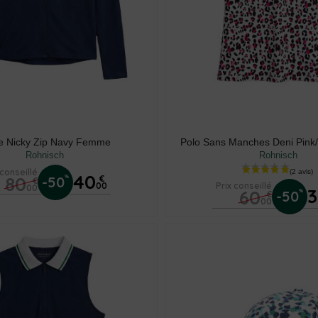
e Nicky Zip Navy Femme
Polo Sans Manches Deni Pin
Rohnisch
Rohnisch
 conseillé
40
80
%
-50
€
€
00
Prix conseillé
00
60
%
-50
€
00