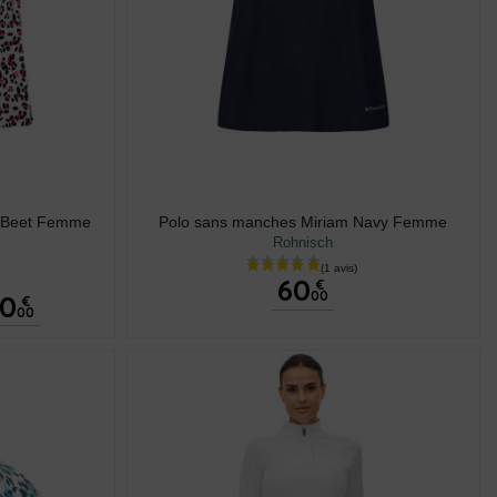
k/Beet Femme
Polo sans manches Miriam Navy Femme
Rohnisch
60
€
00
30
€
00