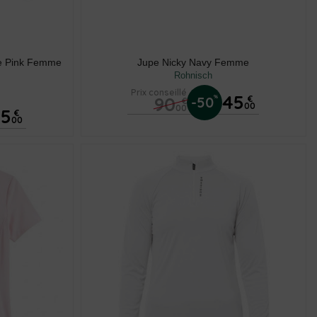
dle Pink Femme
Jupe Nicky Navy Femme
Rohnisch
Prix conseillé
45
90
%
-50
€
€
00
00
45
€
00