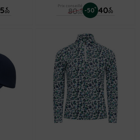
Prix conseillé
35
40
80
%
€
-50
€
€
00
00
00