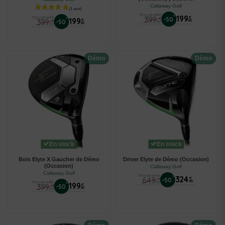
Callaway Golf
Prix conseillé
%
199
399
Prix conseillé
€
-50
€
%
199
399
€
-50
50
€
00
50
00
Démo
Démo
En stock
En stock
Bois Elyte X Gaucher de Démo
Driver Elyte de Démo (Occasion)
(Occasion)
Callaway Golf
Callaway Golf
Prix conseillé
%
324
649
€
-50
€
50
00
Prix conseillé
%
199
399
€
-50
€
50
00