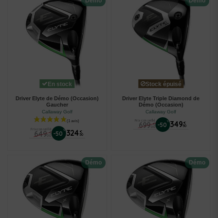
Démo
Démo
(1 avis)
En stock
Stock épuisé
Driver Elyte de Démo (Occasion)
Driver Elyte Triple Diamond de
Gaucher
Démo (Occasion)
Callaway Golf
Callaway Golf
Prix conseillé
%
349
699
€
-50
€
50
00
Prix conseillé
%
324
649
€
-50
€
50
00
Démo
Démo