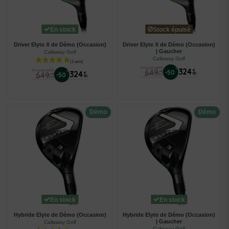
En stock
Stock épuisé
Driver Elyte X de Démo (Occasion)
Driver Elyte X de Démo (Occasion)
| Gaucher
Callaway Golf
Callaway Golf
Prix conseillé
%
324
649
Prix conseillé
€
-50
€
%
324
649
€
-50
50
€
00
50
00
Démo
Démo
En stock
En stock
Hybride Elyte de Démo (Occasion)
Hybride Elyte de Démo (Occasion)
| Gaucher
Callaway Golf
Callaway Golf