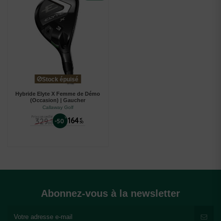
Stock épuisé
Hybride Elyte X Femme de Démo
(Occasion) | Gaucher
Callaway Golf
Prix conseillé
%
164
329
€
-50
€
50
00
Abonnez-vous à la newsletter
(1 avis)