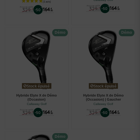
Prix conseillé
%
164
329
Prix conseillé
€
-50
€
%
164
329
€
-50
50
€
00
50
00
Démo
Démo
Stock épuisé
Stock épuisé
Hybride Elyte X de Démo
Hybride Elyte X de Démo
(Occasion)
(Occasion) | Gaucher
Callaway Golf
Callaway Golf
Prix conseillé
Prix conseillé
%
164
%
164
329
329
€
€
-50
-50
€
€
50
50
00
00
(1 avis)
Démo