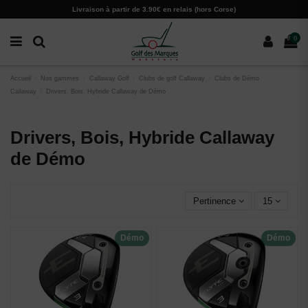
Paramètres des cookies
Livraison à partir de 3.90€ en relais (hors Corse)
0
Accueil
Nos gammes
Callaway Golf
Clubs de golf Callaway
Clubs de Démo
Callaway
Drivers, Bois, Hybride Callaway de Démo
Drivers, Bois, Hybride Callaway
de Démo
Pertinence
15
Démo
Démo