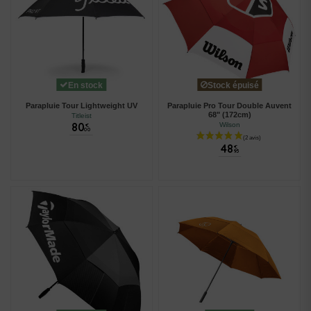
En stock
Stock épuisé
Parapluie Tour Lightweight UV
Parapluie Pro Tour Double Auvent
68" (172cm)
Titleist
80
Wilson
€
00
48
€
95