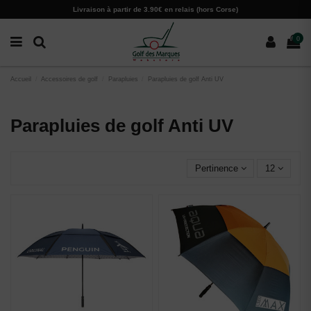
Paramètres des cookies
Livraison à partir de 3.90€ en relais (hors Corse)
0
Accueil
Accessoires de golf
Parapluies
Parapluies de golf Anti UV
Parapluies de golf Anti UV
Pertinence
12