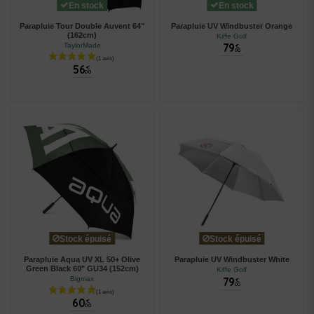
En stock
En stock
Parapluie Tour Double Auvent 64"
Parapluie UV Windbuster Orange
(162cm)
Kiffe Golf
79
TaylorMade
€
00
56
€
00
Stock épuisé
Stock épuisé
Parapluie Aqua UV XL 50+ Olive
Parapluie UV Windbuster White
Green Black 60" GU34 (152cm)
Kiffe Golf
79
Bigmax
€
00
60
€
00