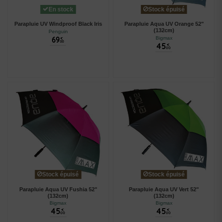
En stock
Stock épuisé
Parapluie UV Windproof Black Iris
Parapluie Aqua UV Orange 52"
(132cm)
Penguin
69
Bigmax
€
00
45
€
00
Stock épuisé
Stock épuisé
Parapluie Aqua UV Fushia 52"
Parapluie Aqua UV Vert 52"
(132cm)
(132cm)
Bigmax
Bigmax
45
45
€
€
00
00