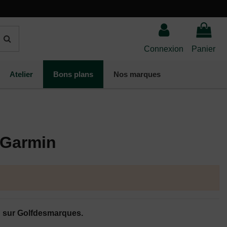
Connexion
Panier
Atelier
Bons plans
Nos marques
 Garmin
n sur Golfdesmarques.