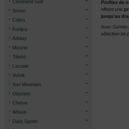
Cleveland Golf
Profitez de 
offrent une
pr
Srixon
jusqu'au dr
Cobra
Avec Garmin, 
Footjoy
sélection de 
Adidas
Mizuno
Titleist
Lacoste
Volvik
Sun Mountain
Odyssey
Chervo
Wilson
Daily Sports