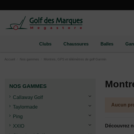
Paramètres des cookies
Clubs
Chaussures
Balles
Gan
Accueil
Nos gammes
Montres, GPS et télémètres de golf Garmin
Montre
NOS GAMMES
Callaway Golf
Aucun pro
Taylormade
Ping
Découvrez no
XXIO