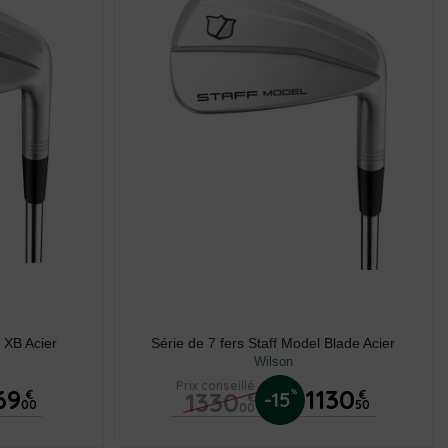
l XB Acier
Série de 7 fers Staff Model Blade Acier
Wilson
Prix conseillé
69
1130
1330
%
€
-15
€
€
00
50
00