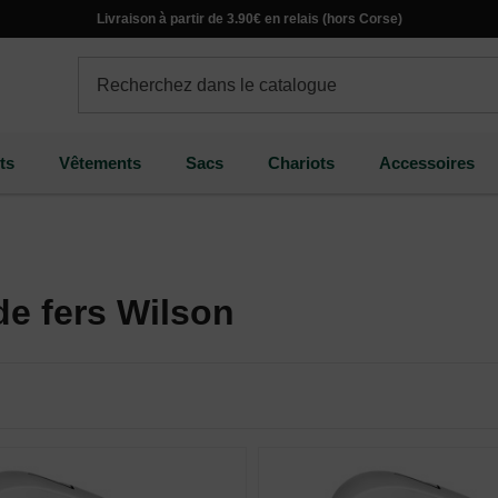
Livraison à partir de 3.90€ en relais (hors Corse)
ts
Vêtements
Sacs
Chariots
Accessoires
de fers Wilson