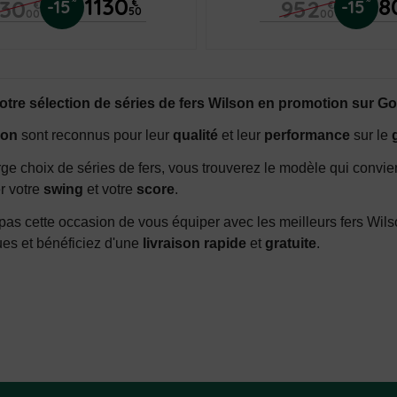
1130
8
330
952
-15
€
-15
€
€
50
00
00
tre sélection de séries de fers Wilson en promotion sur G
son
sont reconnus pour leur
qualité
et leur
performance
sur le
ge choix de séries de fers, vous trouverez le modèle qui convien
r votre
swing
et votre
score
.
s cette occasion de vous équiper avec les meilleurs fers Wil
es et bénéficiez d'une
livraison rapide
et
gratuite
.