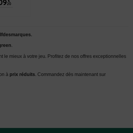
09
€
20
olfdesmarques.
green
.
t le mieux à votre jeu. Profitez de nos offres exceptionnelles
son à
prix réduits
. Commandez dès maintenant sur