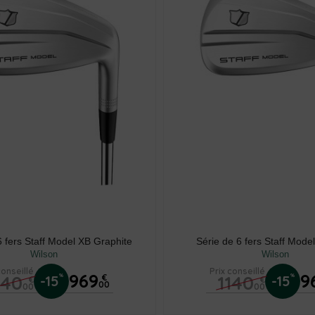
6 fers Staff Model XB Graphite
Série de 6 fers Staff Mode
Wilson
Wilson
conseillé
Prix conseillé
969
9
140
1140
%
%
-15
€
-15
€
€
00
00
00