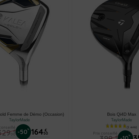
Gold Femme de Démo (Occasion)
Bois Qi4D Max
TaylorMade
TaylorMade
conseillé
164
329
%
-50
€
€
50
Prix conseillé
00
3
399
%
-10
€