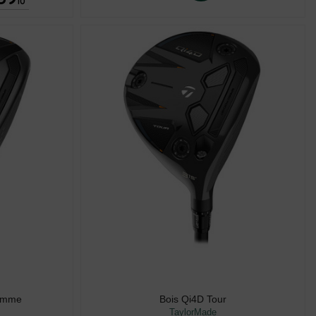
10
Femme
Bois Qi4D Tour
TaylorMade