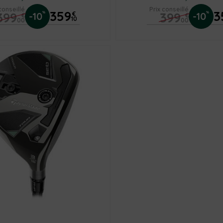
conseillé
Prix conseillé
359
3
399
399
%
%
-10
€
-10
€
€
10
00
00