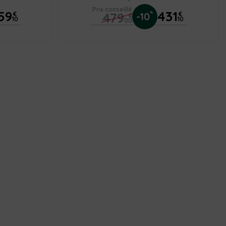
Prix conseillé
59
431
479
%
€
-10
€
€
10
10
00