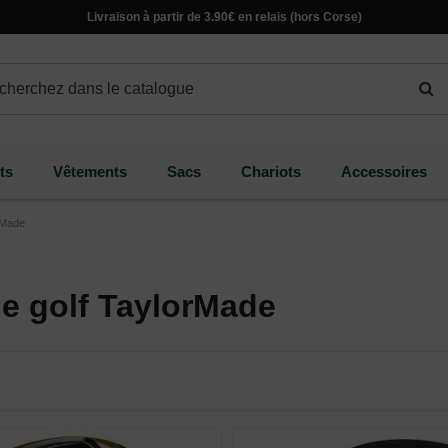
Livraison à partir de 3.90€ en relais (hors Corse)
ts
Vêtements
Sacs
Chariots
Accessoires
orMade
de golf TaylorMade