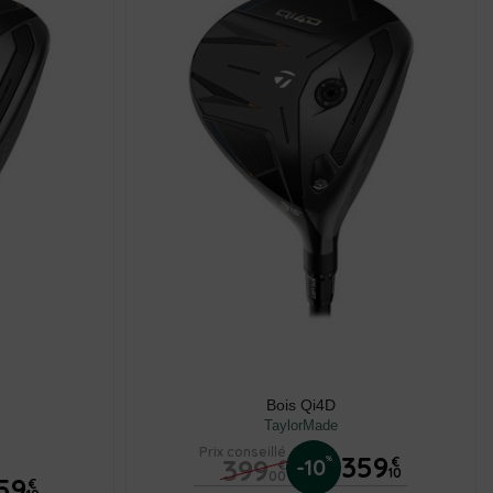
Bois Qi4D
TaylorMade
Prix conseillé
359
399
%
-10
€
€
10
00
59
€