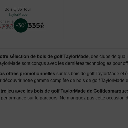
Bois Qi35 Tour
TaylorMade
conseillé
335
479
%
-30
€
€
30
00
tre sélection de bois de golf TaylorMade
, des clubs de qual
TaylorMade sont conçus avec les dernières technologies pour offr
nos offres promotionnelles
sur les bois de golf TaylorMade et 
r découvrir notre gamme complète de bois de golf TaylorMade 
tre jeu avec les bois de golf TaylorMade de Golfdesmarque
ur performance sur le parcours. Ne manquez pas cette occasion d