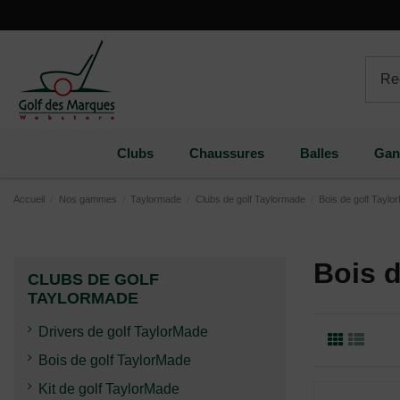
Paramètres des cookies
Clubs
Chaussures
Balles
Gan
Accueil
Nos gammes
Taylormade
Clubs de golf Taylormade
Bois de golf Tayl
Bois 
CLUBS DE GOLF
TAYLORMADE
Drivers de golf TaylorMade
Bois de golf TaylorMade
Kit de golf TaylorMade