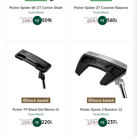
Putter Spider 5K-ZT Center Shaft
Putter Spider ZT Counter Balance
TaylorMade
TaylorMade
Prix conseillé
Prix conseillé
%
509
%
560
599
659
€
€
-15
-15
€
€
14
14
00
00
Stock épuisé
Stock épuisé
Putter TP Black Del Monte #1
Putter Systm 2 Bandon 12
TaylorMade
TaylorMade
Prix conseillé
Prix conseillé
%
220
%
237
259
279
€
€
-15
-15
€
€
15
15
00
00