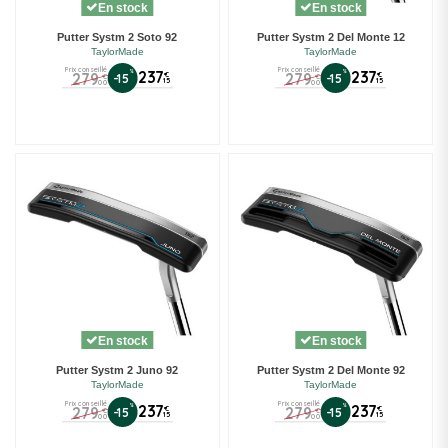
En stock
En stock
Putter Systm 2 Soto 92
Putter Systm 2 Del Monte 12
TaylorMade
TaylorMade
Prix conseillé
Prix conseillé
%
237
%
237
279
279
€
€
-15
-15
€
€
15
15
00
00
En stock
En stock
Putter Systm 2 Juno 92
Putter Systm 2 Del Monte 92
TaylorMade
TaylorMade
Prix conseillé
Prix conseillé
%
237
%
237
279
279
€
€
-15
-15
€
€
15
15
00
00