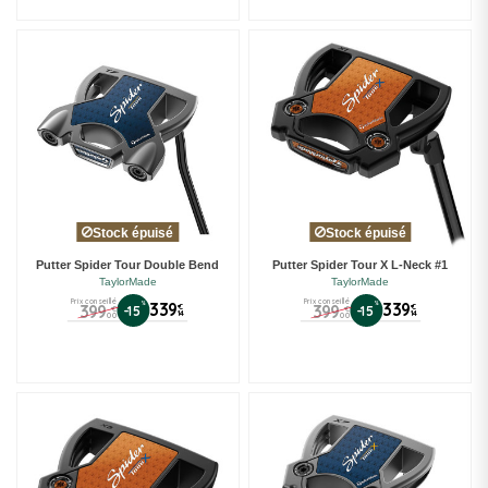
Stock épuisé
Stock épuisé
Putter Spider Tour Double Bend
Putter Spider Tour X L-Neck #1
TaylorMade
TaylorMade
Prix conseillé
Prix conseillé
%
339
%
339
399
399
€
€
-15
-15
€
€
14
14
00
00