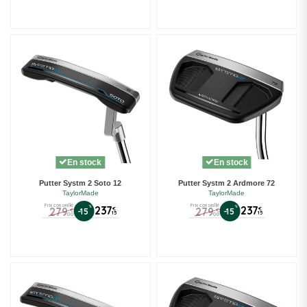
En stock
En stock
Putter Systm 2 Soto 12
Putter Systm 2 Ardmore 72
TaylorMade
TaylorMade
Prix conseillé
Prix conseillé
%
237
%
237
279
279
€
€
-15
-15
€
€
15
15
00
00