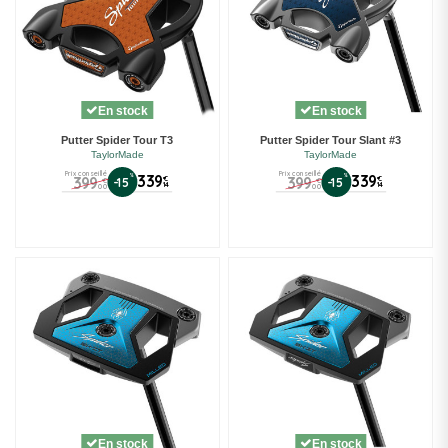
En stock
En stock
Putter Spider Tour T3
Putter Spider Tour Slant #3
TaylorMade
TaylorMade
Prix conseillé
Prix conseillé
%
339
%
339
399
399
€
€
-15
-15
€
€
14
14
00
00
En stock
En stock