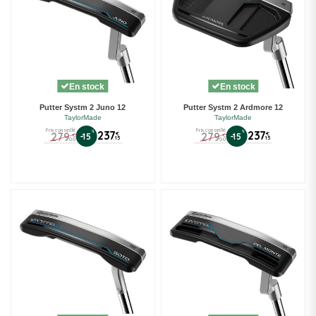
En stock
En stock
Putter Systm 2 Juno 12
Putter Systm 2 Ardmore 12
TaylorMade
TaylorMade
Prix conseillé
Prix conseillé
%
237
%
237
279
279
€
€
-15
-15
€
€
15
15
00
00