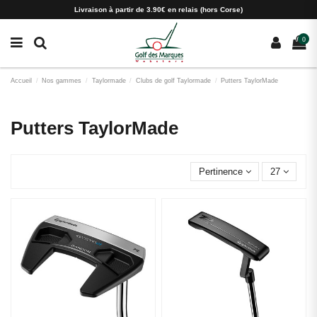
Paramètres des cookies
Livraison à partir de 3.90€ en relais (hors Corse)
0
Accueil
Nos gammes
Taylormade
Clubs de golf Taylormade
Putters TaylorMade
Putters TaylorMade
Pertinence
27