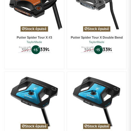
Stock épuisé
Stock épuisé
Putter Spider Tour X #3
Putter Spider Tour X Double Bend
TaylorMade
TaylorMade
Prix conseillé
Prix conseillé
%
339
%
339
399
399
€
€
-15
-15
€
€
14
14
00
00
Stock épuisé
Stock épuisé