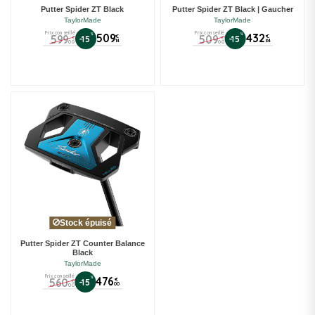
Putter Spider ZT Black
Putter Spider ZT Black | Gaucher
TaylorMade
TaylorMade
Prix conseillé
Prix conseillé
%
509
%
432
599
509
€
€
-15
-15
€
€
14
64
00
00
Stock épuisé
Putter Spider ZT Counter Balance
Black
TaylorMade
Prix conseillé
%
476
560
€
-15
€
00
00