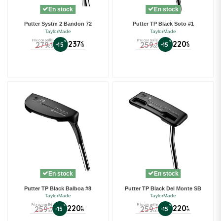
En stock
En stock
Putter Systm 2 Bandon 72
Putter TP Black Soto #1
TaylorMade
TaylorMade
Prix conseillé
Prix conseillé
%
237
%
220
279
259
€
€
-15
-15
€
€
15
15
00
00
En stock
En stock
Putter TP Black Balboa #8
Putter TP Black Del Monte SB
TaylorMade
TaylorMade
Prix conseillé
Prix conseillé
%
220
%
220
259
259
€
€
-15
-15
€
€
15
15
00
00