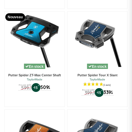
Nouveau
En stock
En stock
Putter Spider ZT-Max Center Shaft
Putter Spider Tour X Slant
TaylorMade
TaylorMade
Prix conseillé
%
509
599
€
-15
€
14
00
Prix conseillé
%
339
399
€
-15
€
14
00