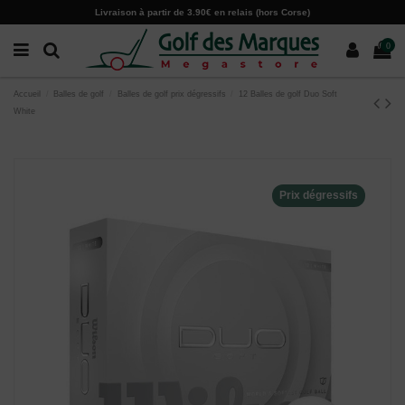
Paramètres des cookies
Livraison à partir de 3.90€ en relais (hors Corse)
0
Accueil
Balles de golf
Balles de golf prix dégressifs
12 Balles de golf Duo Soft
White
Prix dégressifs