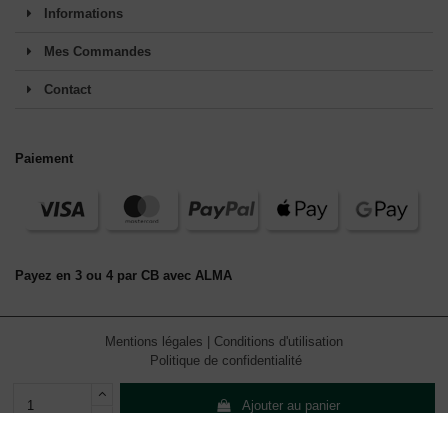
Informations
Mes Commandes
Contact
Paiement
Payez en 3 ou 4 par CB avec ALMA
Mentions légales
|
Conditions d'utilisation
Politique de confidentialité
(49 avis)
Ajouter au panier
En continuant de défiler,
vous acceptez l'utilisation de services
tiers pouvant installer des cookies