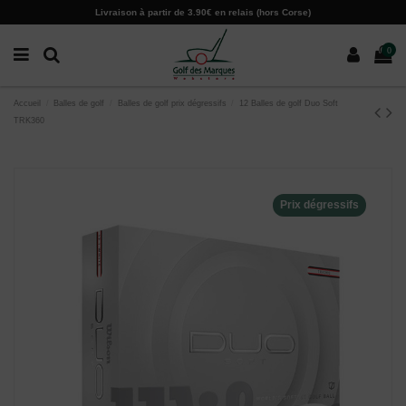
Paramètres des cookies
Livraison à partir de 3.90€ en relais (hors Corse)
0
Accueil
Balles de golf
Balles de golf prix dégressifs
12 Balles de golf Duo Soft
TRK360
Prix dégressifs