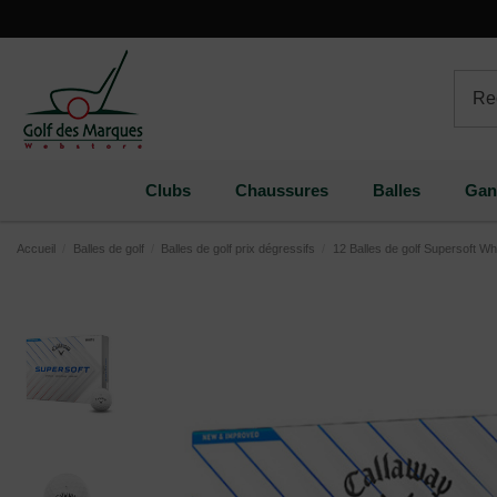
Paramètres des cookies
Clubs
Chaussures
Balles
Gan
Accueil
Balles de golf
Balles de golf prix dégressifs
12 Balles de golf Supersoft Wh