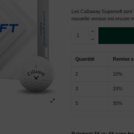
Les Callaway Supersoft sont l
nouvelle version est encore m
Quantité
Remise su
2
10%
3
33%
5
35%
Paiement 3X ou 4X sans fra