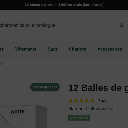
Livraison à partir de 3.90€ en relais (hors Corse)
ts
Vêtements
Sacs
Chariots
Accessoires
ite
12 Balles de 
Prix dégressifs
Marque:
Callaway Golf
En stock