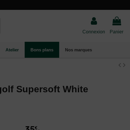
Connexion
Panier
Atelier
Bons plans
Nos marques
golf Supersoft White
(7 avis)
35
€