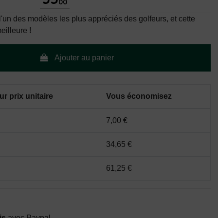
00
'un des modèles les plus appréciés des golfeurs, et cette
eilleure !
Ajouter au panier
r prix unitaire
Vous économisez
7,00 €
34,65 €
61,25 €
is
avec Paypal