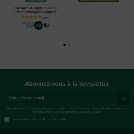
24 Balles de golf Couleurs
Reconditionnées Grade B
Prix conseillé
%
18
30
€
-40
€
00
00
Abonnez-vous à la newsletter
Vous pouvez vous désinscrire à tout moment. Vous trouverez pour cela nos informations
de contact dans les conditions d'utilisation du site.
J'accepte la politique de confidentialité