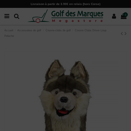
Paramètres des cookies
Livraison à partir de 3.90€ en relais (hors Corse)
0
Accueil
Accessoires de golf
Couvre-clubs de golf
Couvre Clubs Driver Loup
Peluche