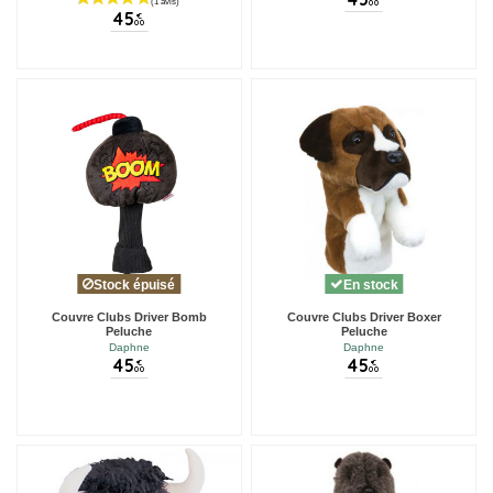
45
00
45
€
00
Stock épuisé
En stock
Couvre Clubs Driver Bomb
Couvre Clubs Driver Boxer
Peluche
Peluche
Daphne
Daphne
45
45
€
€
00
00