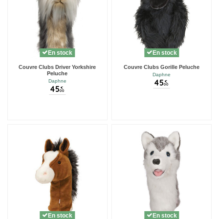
En stock
En stock
Couvre Clubs Driver Yorkshire
Couvre Clubs Gorille Peluche
Peluche
Daphne
45
Daphne
€
00
45
€
00
En stock
En stock