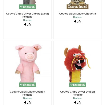
En stock
Stock épuisé
Couvre Clubs Driver Chevre (Goat)
Couvre clubs Driver Chouette
Peluche
Daphne
45
Daphne
€
00
45
€
00
En stock
En stock
Couvre Clubs Driver Cochon
Couvre Clubs Driver Dragon
Peluche
Peluche
Daphne
Daphne
45
45
€
€
00
00