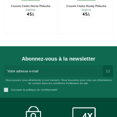
Couvre Clubs Horse Peluche
Couvre Clubs Husky Peluche
Daphne
Daphne
45
45
€
€
00
00
Abonnez-vous à la newsletter
Vous pouvez vous désinscrire à tout moment. Vous trouverez pour cela nos informations
de contact dans les conditions d'utilisation du site.
J'accepte la politique de confidentialité