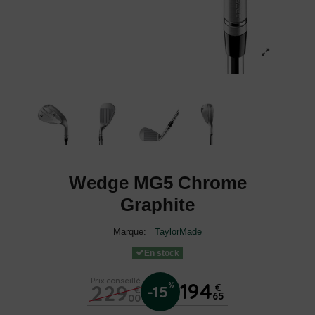
Wedge MG5 Chrome
Graphite
Marque:
TaylorMade
En stock
Prix conseillé
194
229
%
€
-15
€
65
00