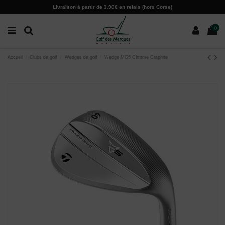
Paramètres des cookies
Livraison à partir de 3.90€ en relais (hors Corse)
0
Accueil
Clubs de golf
Wedges de golf
Wedge MG5 Chrome Graphite