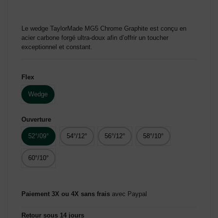
Le wedge TaylorMade MG5 Chrome Graphite est conçu en
acier carbone forgé ultra-doux afin d’offrir un toucher
exceptionnel et constant.
Flex
Wedge
Ouverture
52°/09°
54°/12°
56°/12°
58°/10°
60°/10°
Paiement 3X ou 4X sans frais
avec Paypal
Retour sous 14 jours