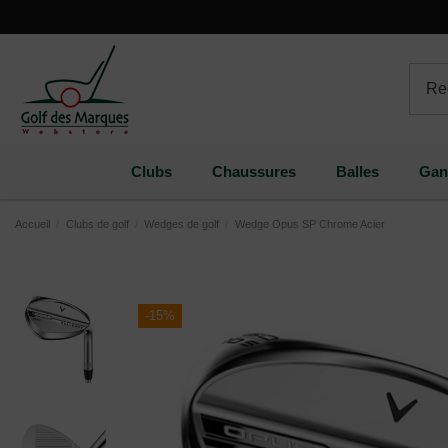
Paramètres des cookies
Clubs
Chaussures
Balles
Gan
Accueil
Clubs de golf
Wedges de golf
Wedge Opus SP Chrome Acier
-15%