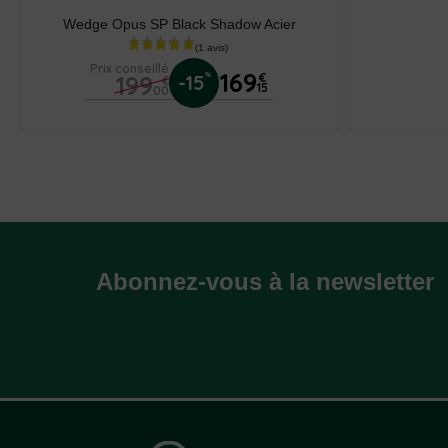
Wedge Opus SP Black Shadow Acier
Prix conseillé
169
199
%
-15
€
€
15
00
Abonnez-vous à la newsletter