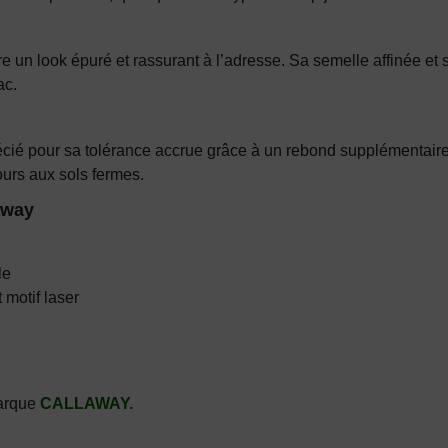
re un look épuré et rassurant à l’adresse. Sa semelle affinée et 
ac.
é pour sa tolérance accrue grâce à un rebond supplémentaire. P
ours aux sols fermes.
away
le
 motif laser
Marque
CALLAWAY.