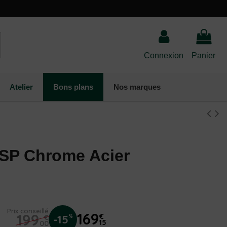
Connexion
Panier
Atelier
Bons plans
Nos marques
SP Chrome Acier
Prix conseillé
169
199
€
-15
%
€
15
00