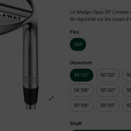
Le Wedge Opus SP Chrome de C
de régularité sur les coups d
Flex
Stiff
Ouverture
48°/10°
50°/10°
50
56°/08°
56°/10°
56
60°/08°
58°/10°
60
Shaft