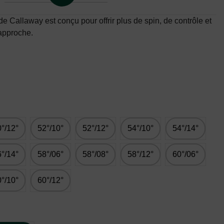
allaway est conçu pour offrir plus de spin, de contrôle et
’approche.
°/12°
52°/10°
52°/12°
54°/10°
54°/14°
°/14°
58°/06°
58°/08°
58°/12°
60°/06°
°/10°
60°/12°