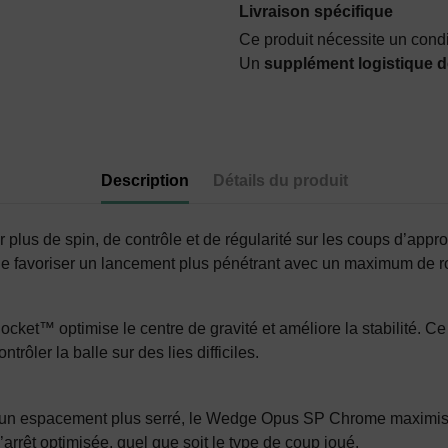
Livraison spécifique
Ce produit nécessite un cond
Un
supplément logistique d
Description
Détails du produit
us de spin, de contrôle et de régularité sur les coups d’appro
t de favoriser un lancement plus pénétrant avec un maximum de ro
ocket™ optimise le centre de gravité et améliore la stabilité. Ce
rôler la balle sur des lies difficiles.
 un espacement plus serré, le Wedge Opus SP Chrome maximise l
’arrêt optimisée, quel que soit le type de coup joué.