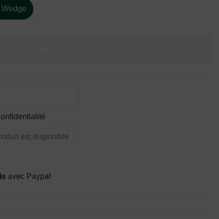
d Wedge
Ajouter au panier
onfidentialité
is
avec Paypal