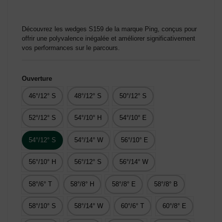
Découvrez les wedges S159 de la marque Ping, conçus pour
offrir une polyvalence inégalée et améliorer significativement
vos performances sur le parcours.
Ouverture
46°/12° S
48°/12° S
50°/12° S
52°/12° S
54°/10° H
54°/10° E
54°/12° S
54°/14° W
56°/10° E
56°/10° H
56°/12° S
56°/14° W
58°/6° T
58°/8° H
58°/8° E
58°/8° B
58°/10° S
58°/14° W
60°/6° T
60°/8° E