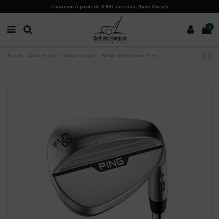
Paramètres des cookies
Livraison à partir de 3.90€ en relais (hors Corse)
0
Accueil
Clubs de golf
Wedges de golf
Wedge S159 Chrome Acier