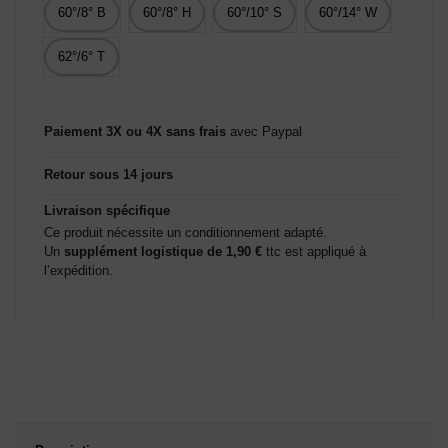
60°/8° B
60°/8° H
60°/10° S
60°/14° W
62°/6° T
Paiement 3X ou 4X sans frais
avec Paypal
Retour sous 14 jours
Livraison spécifique
Ce produit nécessite un conditionnement adapté.
Un
supplément logistique de 1,90 €
ttc est appliqué à
l’expédition.