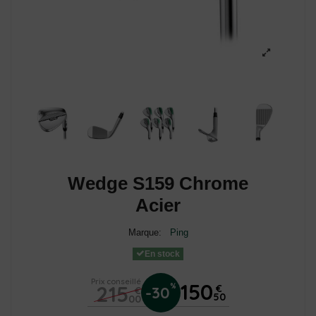
Wedge S159 Chrome
Acier
Marque:
Ping
En stock
Prix conseillé
150
215
%
€
-30
€
50
00