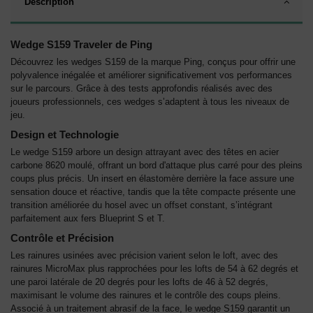
Description
Wedge S159 Traveler de Ping
Découvrez les wedges S159 de la marque Ping, conçus pour offrir une
polyvalence inégalée et améliorer significativement vos performances
sur le parcours. Grâce à des tests approfondis réalisés avec des
joueurs professionnels, ces wedges s’adaptent à tous les niveaux de
jeu.
Design et Technologie
Le wedge S159 arbore un design attrayant avec des têtes en acier
carbone 8620 moulé, offrant un bord d'attaque plus carré pour des pleins
coups plus précis. Un insert en élastomère derrière la face assure une
sensation douce et réactive, tandis que la tête compacte présente une
transition améliorée du hosel avec un offset constant, s’intégrant
parfaitement aux fers Blueprint S et T.
Contrôle et Précision
Les rainures usinées avec précision varient selon le loft, avec des
rainures MicroMax plus rapprochées pour les lofts de 54 à 62 degrés et
une paroi latérale de 20 degrés pour les lofts de 46 à 52 degrés,
maximisant le volume des rainures et le contrôle des coups pleins.
Associé à un traitement abrasif de la face, le wedge S159 garantit un