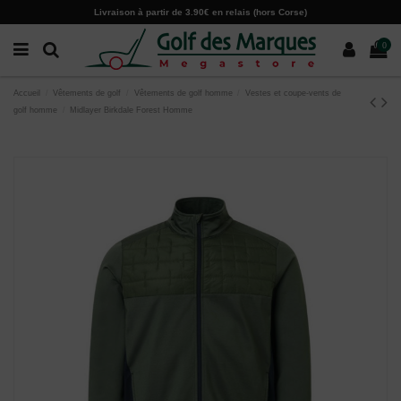
Paramètres des cookies
Livraison à partir de 3.90€ en relais (hors Corse)
0
Accueil
Vêtements de golf
Vêtements de golf homme
Vestes et coupe-vents de
golf homme
Midlayer Birkdale Forest Homme