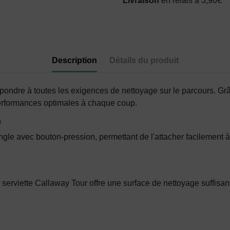
Livraison
en relais à 3,90€
Description
Détails du produit
ndre à toutes les exigences de nettoyage sur le parcours. Grâce
performances optimales à chaque coup.
n
angle avec bouton-pression, permettant de l'attacher facilement à
rviette Callaway Tour offre une surface de nettoyage suffisante