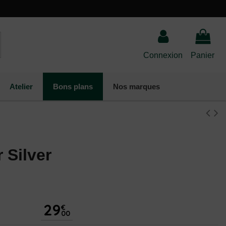
Connexion
Panier
Atelier
Bons plans
Nos marques
 Silver
29
€
00