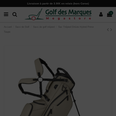
Paramètres des cookies
Livraison à partir de 3.90€ en relais (hors Corse)
0
Accueil
Sacs de Golf
Sacs de golf trépied
Sac Trépied DriLite Hybrid Prime
Taupe