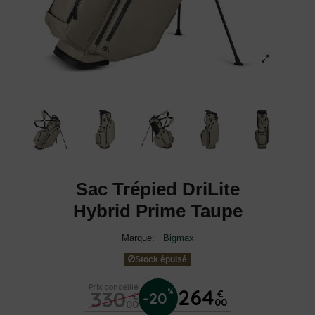
Sac Trépied DriLite
Hybrid Prime Taupe
Marque:
Bigmax
Stock épuisé
Prix conseillé
264
330
%
€
-20
€
00
00