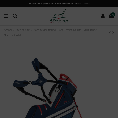
Paramètres des cookies
Livraison à partir de 3.90€ en relais (hors Corse)
0
Accueil
Sacs de Golf
Sacs de golf trépied
Sac Trépied Dri Lite Hybrid Tour 2
Navy Red White