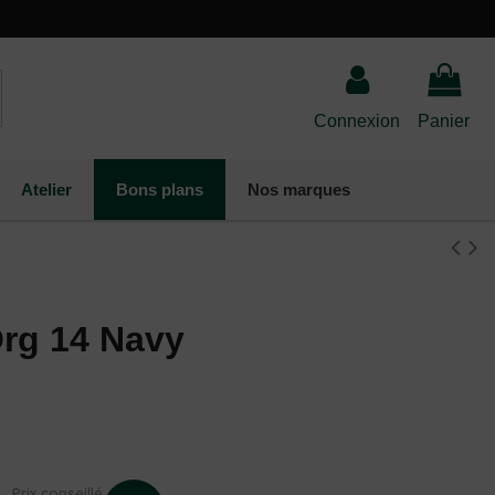
Connexion
Panier
Atelier
Bons plans
Nos marques
Org 14 Navy
(2 avis)
Prix conseillé