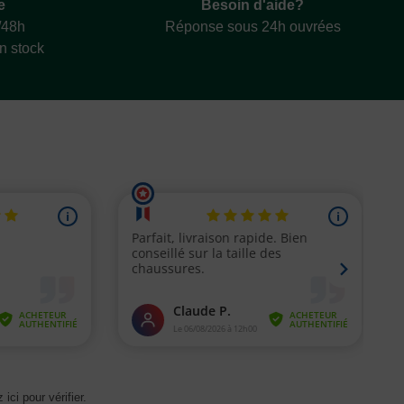
e
Besoin d'aide?
/48h
Réponse sous 24h ouvrées
en stock
 ici pour vérifier
.