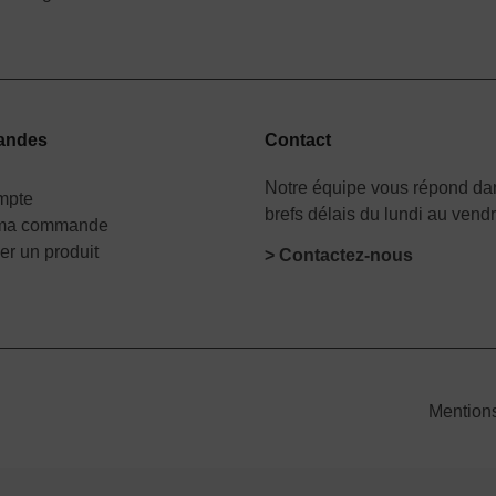
andes
Contact
Notre équipe vous répond dan
mpte
brefs délais du lundi au vend
 ma commande
er un produit
> Contactez-nous
Mention