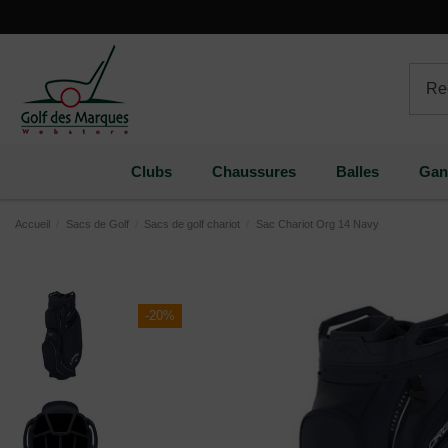
Paramètres des cookies
Clubs
Chaussures
Balles
Gan
Accueil
Sacs de Golf
Sacs de golf chariot
Sac Chariot Org 14 Navy
-20%