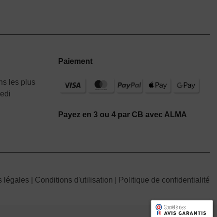
Paiement
s les plus
redi
Payez en 3 ou 4 par CB avec ALMA
s légales
|
Conditions d'utilisation
|
Politique de confidentialité