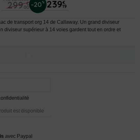
239
299
€
-20
%
€
19
00
sac de transport org 14 de Callaway. Un grand diviseur
n diviseur supérieur à 14 voies gardent tout en ordre et
Ajouter au panier
onfidentialité
is
avec Paypal