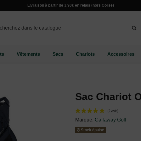
Livraison à partir de 3.90€ en relais (hors Corse)
ts
Vêtements
Sacs
Chariots
Accessoires
Sac Chariot 
Marque:
Callaway Golf
Stock épuisé