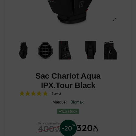
Sac Chariot Aqua
IPX.Tour Black
Marque:
Bigmax
En stock
Prix conseillé
320
400
%
€
-20
€
00
00
(1 avis)