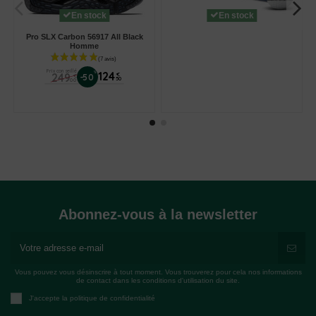
En stock
En stock
Pro SLX Carbon 56917 All Black
Homme
Prix conseillé
%
124
249
€
-50
€
50
00
Abonnez-vous à la newsletter
Vous pouvez vous désinscrire à tout moment. Vous trouverez pour cela nos informations
de contact dans les conditions d'utilisation du site.
J'accepte la politique de confidentialité