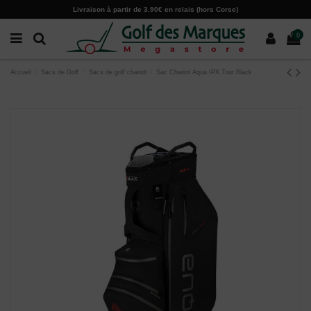
Paramètres des cookies
Livraison à partir de 3.90€ en relais (hors Corse)
0
Accueil
Sacs de Golf
Sacs de golf chariot
Sac Chariot Aqua IPX.Tour Black