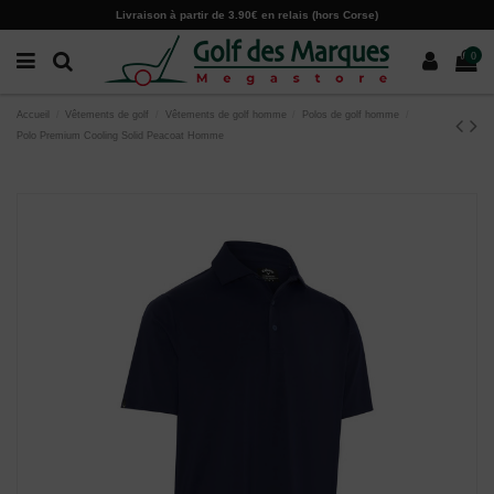
Paramètres des cookies
Livraison à partir de 3.90€ en relais (hors Corse)
0
Accueil
Vêtements de golf
Vêtements de golf homme
Polos de golf homme
Polo Premium Cooling Solid Peacoat Homme