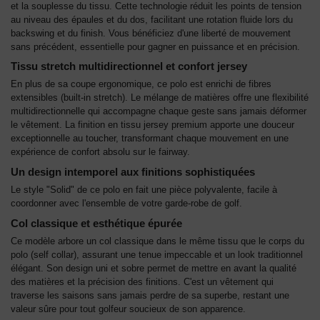
et la souplesse du tissu. Cette technologie réduit les points de tension
au niveau des épaules et du dos, facilitant une rotation fluide lors du
backswing et du finish. Vous bénéficiez d'une liberté de mouvement
sans précédent, essentielle pour gagner en puissance et en précision.
Tissu stretch multidirectionnel et confort jersey
En plus de sa coupe ergonomique, ce polo est enrichi de fibres
extensibles (built-in stretch). Le mélange de matières offre une flexibilité
multidirectionnelle qui accompagne chaque geste sans jamais déformer
le vêtement. La finition en tissu jersey premium apporte une douceur
exceptionnelle au toucher, transformant chaque mouvement en une
expérience de confort absolu sur le fairway.
Un design intemporel aux finitions sophistiquées
Le style "Solid" de ce polo en fait une pièce polyvalente, facile à
coordonner avec l'ensemble de votre garde-robe de golf.
Col classique et esthétique épurée
Ce modèle arbore un col classique dans le même tissu que le corps du
polo (self collar), assurant une tenue impeccable et un look traditionnel
élégant. Son design uni et sobre permet de mettre en avant la qualité
des matières et la précision des finitions. C'est un vêtement qui
traverse les saisons sans jamais perdre de sa superbe, restant une
valeur sûre pour tout golfeur soucieux de son apparence.