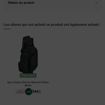
Détails du produit
Les clients qui ont acheté ce produit ont également acheté :
En stock
Sac Chariot DriLite Silencio Prime
Black
Prix conseillé
%
344
430
€
-20
€
00
00