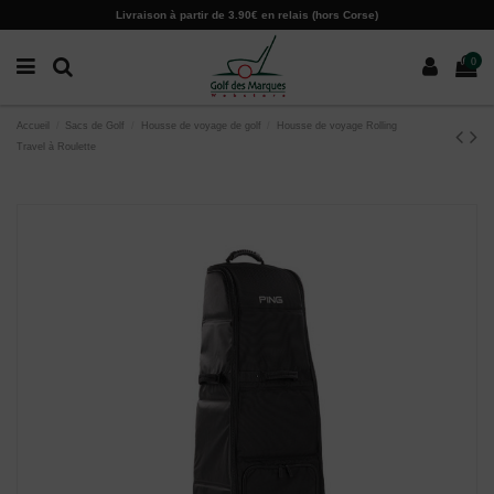
Paramètres des cookies
Livraison à partir de 3.90€ en relais (hors Corse)
0
Accueil
Sacs de Golf
Housse de voyage de golf
Housse de voyage Rolling
Travel à Roulette