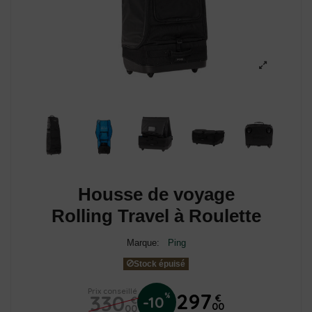
Housse de voyage
Rolling Travel à Roulette
Marque:
Ping
Stock épuisé
Prix conseillé
297
330
%
€
-10
€
00
00