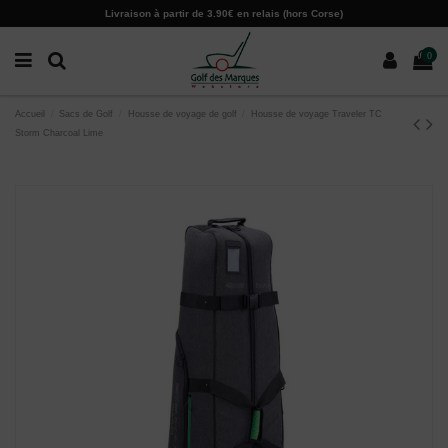
Paramètres des cookies
Livraison à partir de 3.90€ en relais (hors Corse)
0
Accueil
Sacs de Golf
Housse de voyage de golf
Housse de voyage Traveler TC
Storm Charcoal Lime