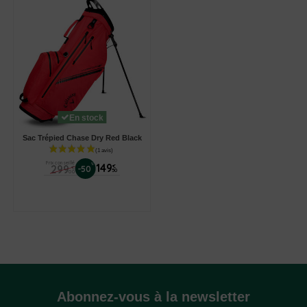
En stock
Sac Trépied Chase Dry Red Black
Prix conseillé
%
149
299
€
-50
€
50
00
Abonnez-vous à la newsletter