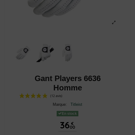
Gant Players 6636
Homme
Marque:
Titleist
En stock
36
€
00