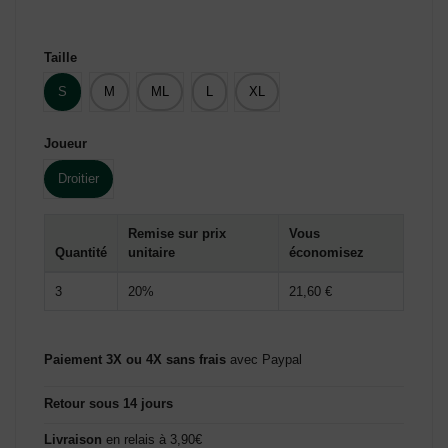
(12 avis)
Taille
S
M
ML
L
XL
Joueur
Droitier
Remise sur prix
Vous
Quantité
unitaire
économisez
3
20%
21,60 €
Paiement 3X ou 4X sans frais
avec Paypal
Retour sous 14 jours
Livraison
en relais à 3,90€