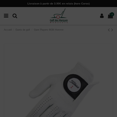
Paramètres des cookies
Livraison à partir de 3.90€ en relais (hors Corse)
0
Accueil
Gants de golf
Gant Players 6636 Homme