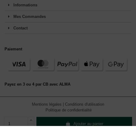
Informations
Mes Commandes
Contact
Paiement
Payez en 3 ou 4 par CB avec ALMA
Mentions légales
|
Conditions d'utilisation
Politique de confidentialité
Ajouter au panier
En continuant de défiler,
vous acceptez l'utilisation de services
tiers pouvant installer des cookies