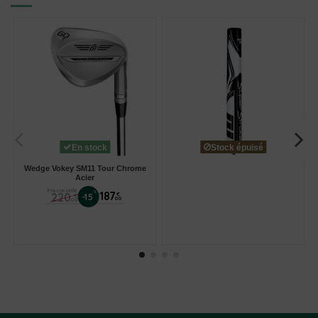
En stock
Stock épuisé
Wedge Vokey SM11 Tour Chrome
Acier
Prix conseillé
%
187
220
€
-15
€
00
00