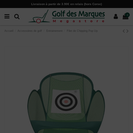
Paramètres des cookies
Livraison à partir de 3.90€ en relais (hors Corse)
0
Accueil
Accessoires de golf
Entrainement
Filet de Chipping Pop Up