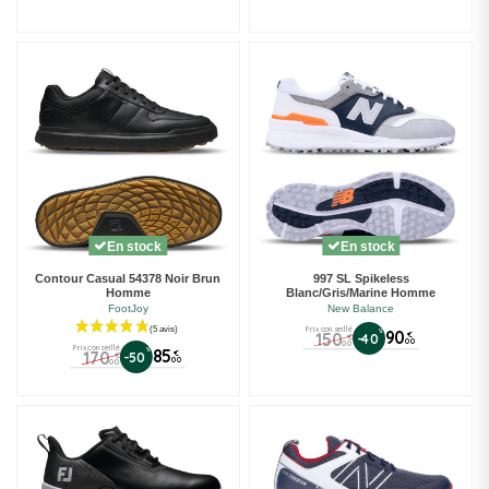
En stock
En stock
Contour Casual 54378 Noir Brun
997 SL Spikeless
Homme
Blanc/Gris/Marine Homme
FootJoy
New Balance
(7 avis)
Prix conseillé
%
90
150
€
-40
€
00
00
Prix conseillé
%
85
170
€
-50
€
00
00