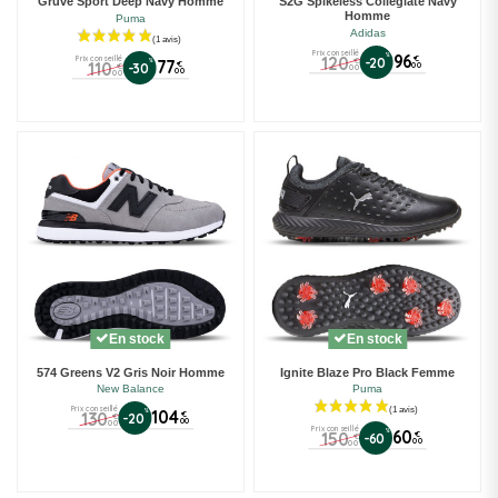
Gruve Sport Deep Navy Homme
S2G Spikeless Collegiate Navy
Homme
Puma
Adidas
Prix conseillé
%
96
120
Prix conseillé
€
-20
€
%
77
110
€
-30
00
€
00
00
00
En stock
En stock
574 Greens V2 Gris Noir Homme
Ignite Blaze Pro Black Femme
New Balance
Puma
Prix conseillé
%
104
130
€
-20
€
00
00
Prix conseillé
%
60
150
€
-60
€
00
00