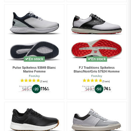
En stock
En stock
Pulse Spikeless 93849 Blanc
FJ Traditions Spikeless
Marine Femme
Blanc/Noir/Gris 57924 Homme
FootJoy
FootJoy
Prix conseillé
Prix conseillé
%
116
%
74
145
149
€
€
-20
-50
€
€
00
50
00
00
(1 avis)