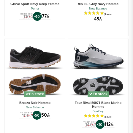
Gruve Sport Navy Deep Femme
997 SL Grey Navy Homme
Puma
New Balance
Prix conseillé
%
77
110
€
-30
€
00
49
00
€
00
(7 avis)
En stock
En stock
Breeze Noir Homme
Tour Rival 56971 Blanc Marine
Homme
New Balance
FootJoy
Prix conseillé
%
50
100
€
-50
€
00
00
Prix conseillé
%
112
140
€
-20
€
00
00