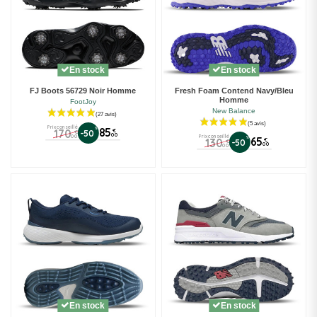
En stock
En stock
FJ Boots 56729 Noir Homme
Fresh Foam Contend Navy/Bleu
(5 avis)
Homme
FootJoy
New Balance
Prix conseillé
%
85
170
€
-50
€
00
00
Prix conseillé
%
65
130
€
-50
€
00
00
En stock
En stock