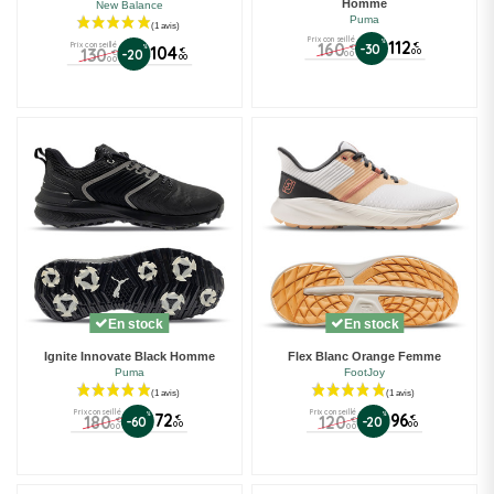
Homme
New Balance
Puma
Prix conseillé
%
112
160
Prix conseillé
€
-30
€
%
104
130
€
-20
00
€
00
00
00
En stock
En stock
Ignite Innovate Black Homme
Flex Blanc Orange Femme
Puma
FootJoy
Prix conseillé
Prix conseillé
%
72
%
96
180
120
€
€
-60
-20
€
€
00
00
00
00