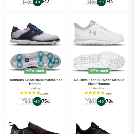
84
74
140
149
€
€
-40
-50
€
€
00
50
00
00
En stock
En stock
Traditions 57959 Blanc/Marin/Rose
UA Drive Fade SL White Metallic
Homme
Silver Homme
FootJoy
Under Armour
Prix conseillé
Prix conseillé
%
75
%
78
150
130
€
€
-50
-40
€
€
00
00
00
00