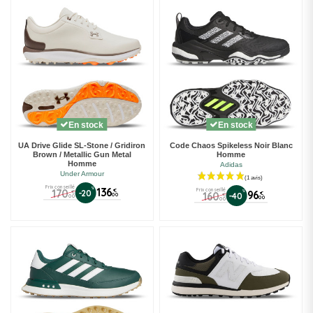
En stock
En stock
UA Drive Glide SL-Stone / Gridiron
Code Chaos Spikeless Noir Blanc
Brown / Metallic Gun Metal
Homme
Homme
Adidas
Under Armour
Prix conseillé
%
136
170
Prix conseillé
€
-20
€
%
96
160
€
-40
00
€
00
00
00