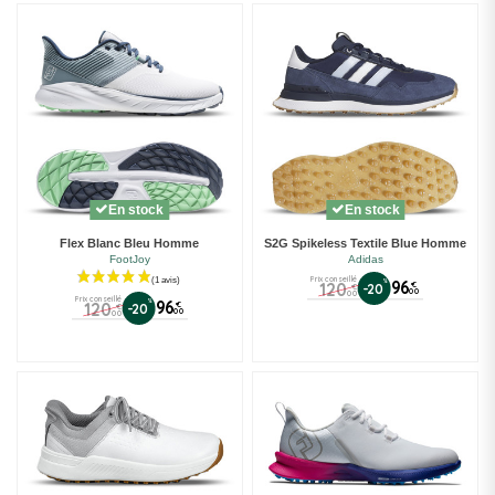
(1 avis)
En stock
En stock
Flex Blanc Bleu Homme
S2G Spikeless Textile Blue Homme
FootJoy
Adidas
Prix conseillé
%
96
120
€
-20
€
00
00
Prix conseillé
%
96
120
€
-20
€
00
00