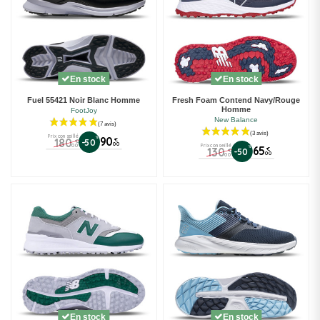
En stock
En stock
Fuel 55421 Noir Blanc Homme
Fresh Foam Contend Navy/Rouge
Homme
FootJoy
New Balance
Prix conseillé
%
90
180
€
-50
€
00
00
Prix conseillé
%
65
130
€
-50
€
00
00
En stock
En stock