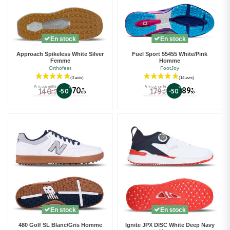
En stock
En stock
Approach Spikeless White Silver
Fuel Sport 55455 White/Pink
Femme
Homme
Orthofeet
FootJoy
(27 avis)
Prix conseillé
Prix conseillé
%
70
%
89
140
179
€
€
-50
-50
€
€
00
50
00
00
En stock
En stock
480 Golf SL Blanc/Gris Homme
Ignite JPX DISC White Deep Navy