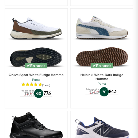
(1 avis)
En stock
En stock
Gruve Sport White Fudge Homme
Helsinki White-Dark Indigo
Homme
Puma
Puma
Prix conseillé
%
84
120
Prix conseillé
€
-30
€
%
77
110
€
-30
00
€
00
00
00