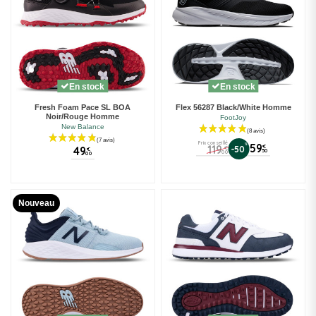
(1 avis)
En stock
En stock
Fresh Foam Pace SL BOA
Flex 56287 Black/White Homme
Noir/Rouge Homme
FootJoy
New Balance
Prix conseillé
%
59
119
€
-50
49
€
€
50
00
00
Nouveau