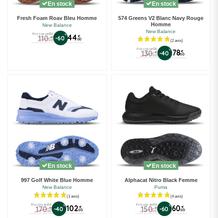
En stock
En stock
Fresh Foam Roav Bleu Homme
574 Greens V2 Blanc Navy Rouge
Homme
New Balance
New Balance
Prix conseillé
%
44
110
€
-60
€
00
00
Prix conseillé
%
78
130
€
-40
€
00
00
(21 avis)
En stock
En stock
997 Golf White Blue Homme
Alphacat Nitro Black Femme
New Balance
Puma
Prix conseillé
Prix conseillé
%
102
%
60
170
150
€
€
-40
-60
€
€
00
00
00
00