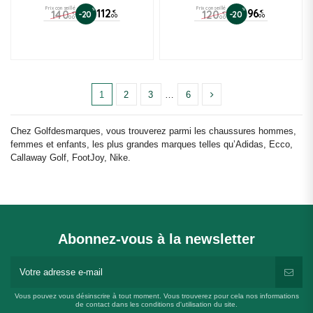
Prix conseillé
Prix conseillé
%
112
%
96
140
120
€
€
-20
-20
€
€
(2 avis)
00
00
00
00
1
2
3
…
6
Chez Golfdesmarques, vous trouverez parmi les chaussures hommes,
femmes et enfants, les plus grandes marques telles qu’Adidas, Ecco,
Callaway Golf, FootJoy, Nike.
Abonnez-vous à la newsletter
Vous pouvez vous désinscrire à tout moment. Vous trouverez pour cela nos informations
de contact dans les conditions d'utilisation du site.