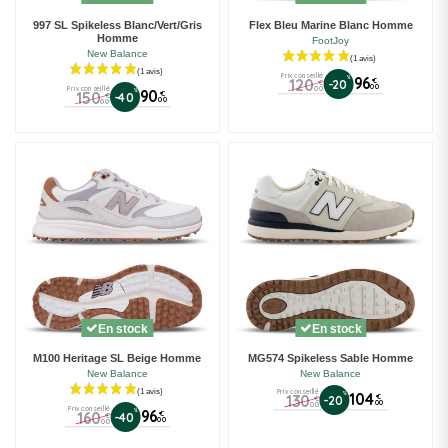
997 SL Spikeless Blanc/Vert/Gris
Flex Bleu Marine Blanc Homme
Homme
FootJoy
New Balance
Prix conseillé
%
96
120
€
-20
€
00
00
Prix conseillé
%
90
150
€
-40
€
00
00
En stock
En stock
M100 Heritage SL Beige Homme
MG574 Spikeless Sable Homme
New Balance
New Balance
Prix conseillé
%
104
130
€
-20
€
00
00
Prix conseillé
%
96
160
€
-40
€
00
00