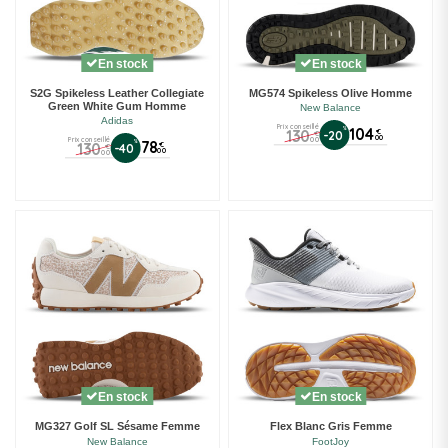
En stock
En stock
S2G Spikeless Leather Collegiate
MG574 Spikeless Olive Homme
Green White Gum Homme
New Balance
Adidas
Prix conseillé
%
104
130
€
-20
€
00
00
Prix conseillé
%
78
130
€
-40
€
00
00
En stock
En stock
MG327 Golf SL Sésame Femme
Flex Blanc Gris Femme
New Balance
FootJoy