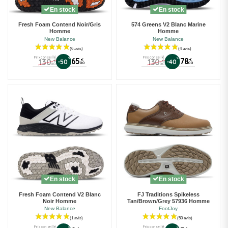
En stock
En stock
Fresh Foam Contend Noir/Gris
574 Greens V2 Blanc Marine
Homme
Homme
New Balance
New Balance
Prix conseillé
Prix conseillé
%
65
%
78
130
130
€
€
-50
-40
€
€
00
00
00
00
En stock
En stock
Fresh Foam Contend V2 Blanc
FJ Traditions Spikeless
Noir Homme
Tan/Brown/Grey 57936 Homme
New Balance
FootJoy
(6 avis)
Prix conseillé
Prix conseillé
%
%