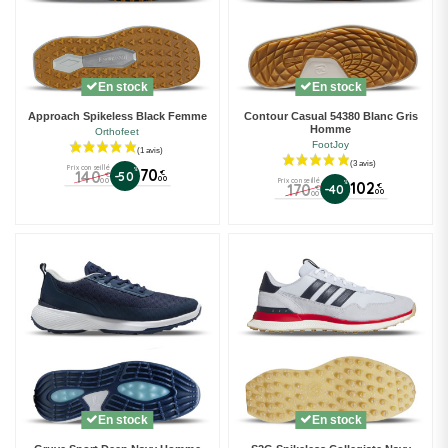
En stock
En stock
Approach Spikeless Black Femme
Contour Casual 54380 Blanc Gris
Homme
Orthofeet
FootJoy
Prix conseillé
%
70
140
€
-50
€
00
00
Prix conseillé
%
102
170
€
-40
€
00
00
(1 avis)
En stock
En stock