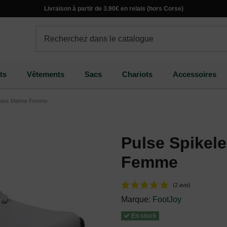
Livraison à partir de 3.90€ en relais (hors Corse)
ts
Vêtements
Sacs
Chariots
Accessoires
Blanc Marine Femme
Pulse Spikel
Femme
Marque:
FootJoy
En stock