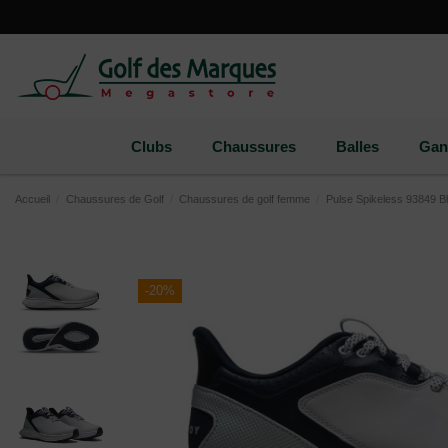
Paramètres des cookies
Clubs
Chaussures
Balles
Gan
Accueil
Chaussures de Golf
Chaussures de golf femme
Pulse Spikeless 93849 
-20%