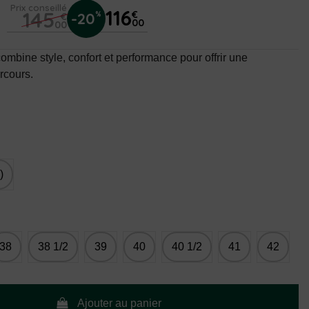
Prix conseillé
116
145
€
-20
%
€
00
00
mbine style, confort et performance pour offrir une
rcours.
)
38
38 1/2
39
40
40 1/2
41
42
Ajouter au panier