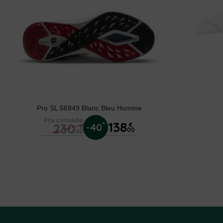
Pro SL 56949 Blanc Bleu Homme
Prix conseillé
138
230
%
-40
€
€
00
00