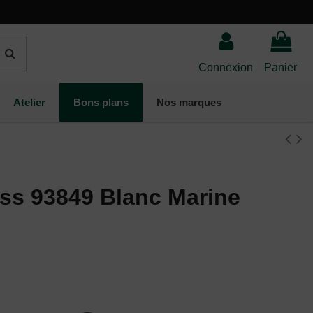
Connexion
Panier
Atelier
Bons plans
Nos marques
ess 93849 Blanc Marine
(2 avis)