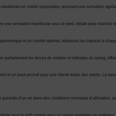
 doublures en maille respirantes, assurant une sensation agréab
une sensation moelleuse sous le pied, idéale pour marcher et j
rgonomique et un confort optimal, réduisant les impacts à chaqu
r parfaitement les forces de rotation et latérales du swing, offran
et un bout arrondi pour une liberté totale des orteils. Le talon
garantie d’un an dans des conditions normales d’utilisation, 
déale pour le golf comme pour un usage quotidien en extérieur. E