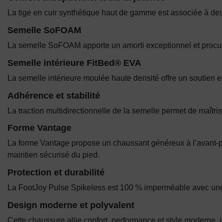
La tige en cuir synthétique haut de gamme est associée à des
Semelle SoFOAM
La semelle SoFOAM apporte un amorti exceptionnel et procure 
Semelle intérieure FitBed® EVA
La semelle intérieure moulée haute densité offre un soutien e
Adhérence et stabilité
La traction multidirectionnelle de la semelle permet de maîtrise
Forme Vantage
La forme Vantage propose un chaussant généreux à l’avant-pied 
maintien sécurisé du pied.
Protection et durabilité
La FootJoy Pulse Spikeless est 100 % imperméable avec une 
Design moderne et polyvalent
Cette chaussure allie confort, performance et style moderne, i