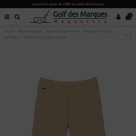
Paramètres des cookies
Livraison à partir de 3.90€ en relais (hors Corse)
0
Accueil
Vêtements de golf
Vêtements de golf homme
Bermudas et Shorts de
golf homme
Bermuda Ultra-Dry Beige Homme