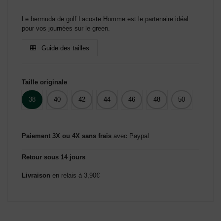
Le bermuda de golf Lacoste Homme est le partenaire idéal
pour vos journées sur le green.
Guide des tailles
Taille originale
38
40
42
44
46
48
50
Paiement 3X ou 4X sans frais
avec Paypal
Retour sous 14 jours
Livraison
en relais à 3,90€