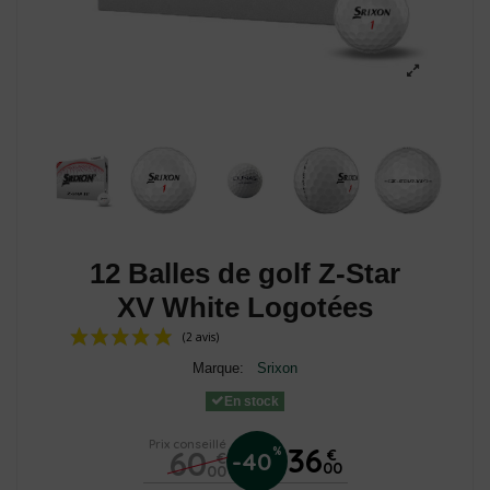
12 Balles de golf Z-Star
XV White Logotées
Marque:
Srixon
En stock
Prix conseillé
36
60
%
€
-40
€
00
00
(2 avis)