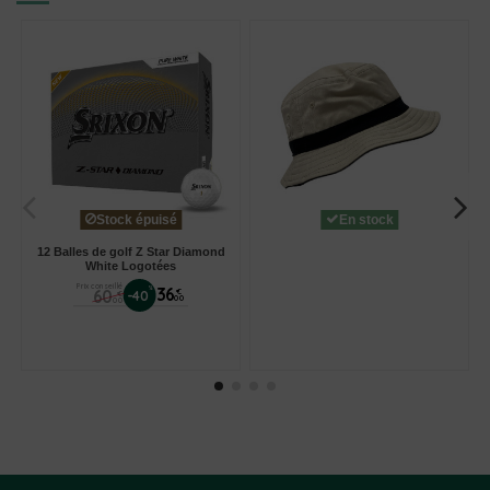
Stock épuisé
En stock
12 Balles de golf Z Star Diamond
White Logotées
Prix conseillé
%
36
60
€
-40
€
00
00