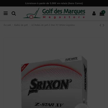
Paramètres des cookies
Livraison à partir de 3.90€ en relais (hors Corse)
0
Accueil
Balles de golf
12 Balles de golf Z-Star XV White Logotées