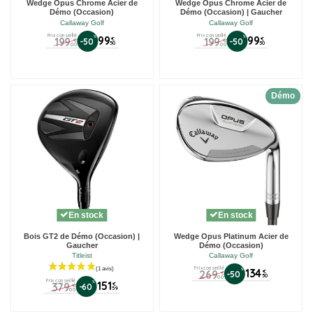
Wedge Opus Chrome Acier de
Wedge Opus Chrome Acier de
Démo (Occasion)
Démo (Occasion) | Gaucher
Callaway Golf
Callaway Golf
Prix conseillé
Prix conseillé
%
99
%
99
199
199
€
€
-50
-50
€
€
50
50
00
00
Démo
En stock
En stock
Bois GT2 de Démo (Occasion) |
Wedge Opus Platinum Acier de
Gaucher
Démo (Occasion)
Titleist
Callaway Golf
Prix conseillé
%
134
269
€
-50
€
50
00
Prix conseillé
%
151
379
€
-60
€
59
00