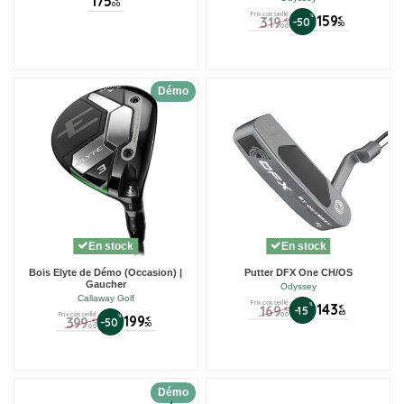
175
00
Prix conseillé
%
159
319
€
-50
€
50
00
Démo
En stock
En stock
Bois Elyte de Démo (Occasion) |
Putter DFX One CH/OS
Gaucher
Odyssey
Callaway Golf
Prix conseillé
%
143
169
€
-15
€
65
00
Prix conseillé
%
199
399
€
-50
€
50
00
Démo