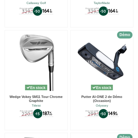
Callaway Golf
TaylorMade
Prix conseillé
Prix conseillé
%
164
%
164
329
329
€
€
-50
-50
€
€
50
50
00
00
Démo
En stock
En stock
Wedge Vokey SM11 Tour Chrome
Putter AI-ONE 2 de Démo
Graphite
(Occasion)
Titleist
Odyssey
Prix conseillé
Prix conseillé
%
187
%
149
220
299
€
€
-15
-50
€
€
00
50
00
00
Démo