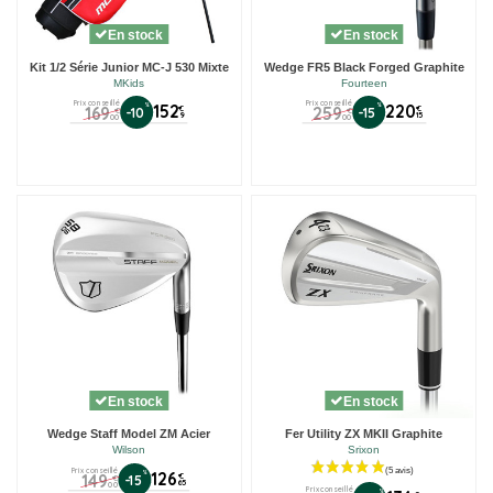
En stock
En stock
Kit 1/2 Série Junior MC-J 530 Mixte
Wedge FR5 Black Forged Graphite
MKids
Fourteen
Prix conseillé
Prix conseillé
%
152
%
220
169
259
€
€
-10
-15
€
€
9
15
00
00
En stock
En stock
Wedge Staff Model ZM Acier
Fer Utility ZX MKII Graphite
Wilson
Srixon
Prix conseillé
%
126
149
€
-15
€
65
00
Prix conseillé
%