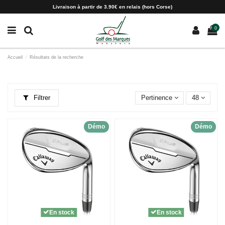
Paramètres des cookies
Livraison à partir de 3.90€ en relais (hors Corse)
0
Accueil
Résultats de la recherche
Filtrer
Pertinence
48
Démo
Démo
En stock
En stock