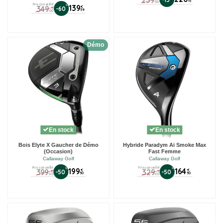
259
15
00
Prix conseillé
%
139
349
€
-60
€
59
00
Démo
En stock
En stock
Bois Elyte X Gaucher de Démo
Hybride Paradym Ai Smoke Max
(Occasion)
Fast Femme
Callaway Golf
Callaway Golf
Prix conseillé
Prix conseillé
%
199
%
164
399
329
€
€
-50
-50
€
€
50
50
00
00