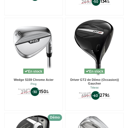
134
269
€
-50
€
50
00
En stock
En stock
Wedge S159 Chrome Acier
Driver GT2 de Démo (Occasion)|
Gaucher
Ping
Titleist
Prix conseillé
%
150
215
€
-30
€
50
00
Prix conseillé
%
279
699
€
-60
€
60
00
Démo