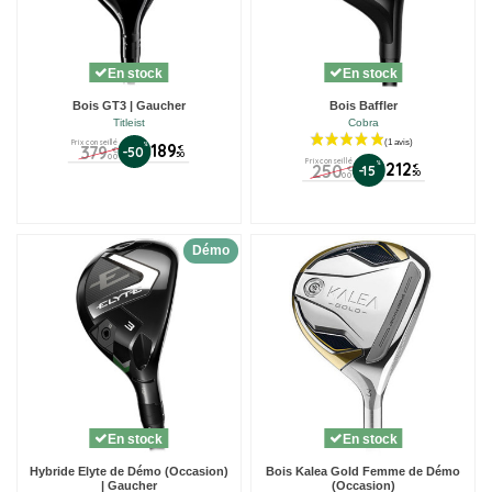
En stock
En stock
Bois GT3 | Gaucher
Bois Baffler
Titleist
Cobra
Prix conseillé
%
189
379
€
-50
€
50
00
Prix conseillé
%
212
250
€
-15
€
50
00
Démo
En stock
En stock
Hybride Elyte de Démo (Occasion)
Bois Kalea Gold Femme de Démo
| Gaucher
(Occasion)