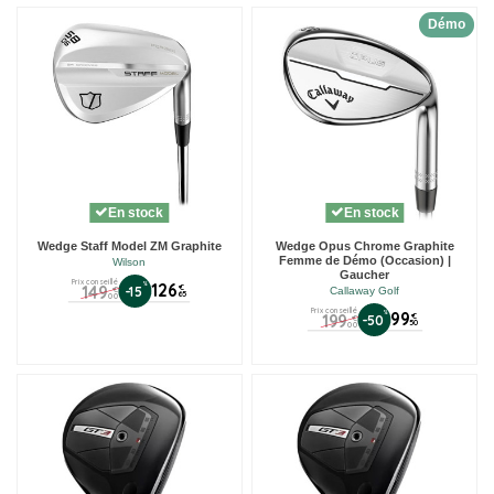
Démo
En stock
En stock
Wedge Staff Model ZM Graphite
Wedge Opus Chrome Graphite
Femme de Démo (Occasion) |
Wilson
Gaucher
Prix conseillé
%
126
149
€
-15
Callaway Golf
€
65
00
Prix conseillé
%
99
199
€
-50
€
50
00