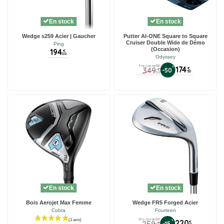
En stock
En stock
Wedge s259 Acier | Gaucher
Putter AI-ONE Square to Square
Cruiser Double Wide de Démo
Ping
(Occasion)
194
€
00
Odyssey
Prix conseillé
%
174
349
€
-50
€
50
00
En stock
En stock
Bois Aerojet Max Femme
Wedge FR5 Forged Acier
Cobra
Fourteen
Prix conseillé
%
220
€
-15
€