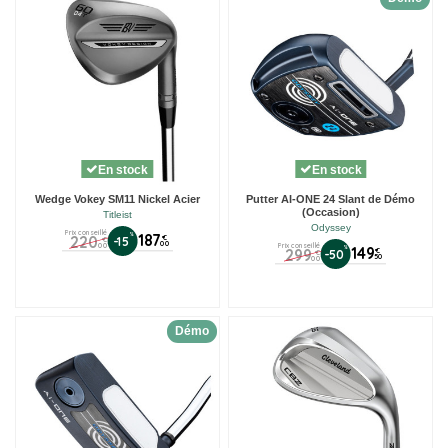
En stock
En stock
Wedge Vokey SM11 Nickel Acier
Putter AI-ONE 24 Slant de Démo
(Occasion)
Titleist
Odyssey
Prix conseillé
%
187
220
€
-15
€
00
00
Prix conseillé
%
149
299
€
-50
€
50
00
Démo