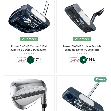
En stock
En stock
Putter AI-ONE Cruiser 2 Ball
Putter AI-ONE Cruiser Double
Jailbird de Démo (Occasion)
Wide de Démo (Occasion)
Odyssey
Odyssey
Prix conseillé
Prix conseillé
%
174
%
174
349
349
€
€
-50
-50
€
€
50
50
00
00
Démo