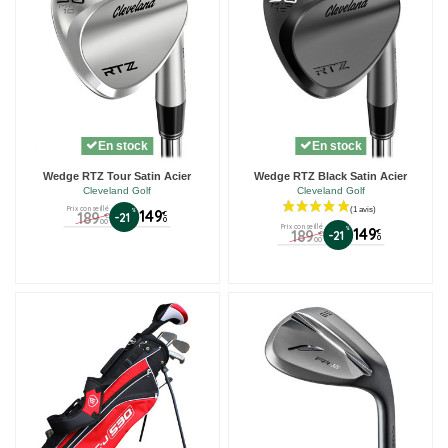
En stock
En stock
Wedge RTZ Tour Satin Acier
Wedge RTZ Black Satin Acier
Cleveland Golf
Cleveland Golf
Prix conseillé
%
149
189
€
-21
€
0
00
Prix conseillé
%
149
189
€
-21
€
0
00