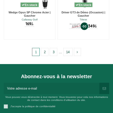
En stock
En stock
Wedge Opus SP Chrome Acier |
Driver GT3 de Démo (Occasion) |
Gaucher
Gaucher
Callaway Golf
Titleist
169
€
Prix conseillé
00
%
349
699
€
-50
€
50
00
1
2
3
…
14
Abonnez-vous à la newsletter
Vous pouvez vous désinscrire à tout moment. Vous trouverez pour cela nos informations
de contact dans les conditions d'utilisation du site.
J'accepte la politique de confidentialité