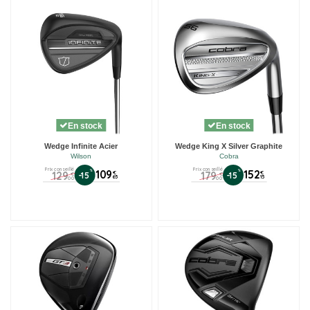
En stock
En stock
(1 avis)
Wedge Infinite Acier
Wedge King X Silver Graphite
Wilson
Cobra
Prix conseillé
Prix conseillé
%
109
%
152
129
179
€
€
-15
-15
€
€
65
15
00
00