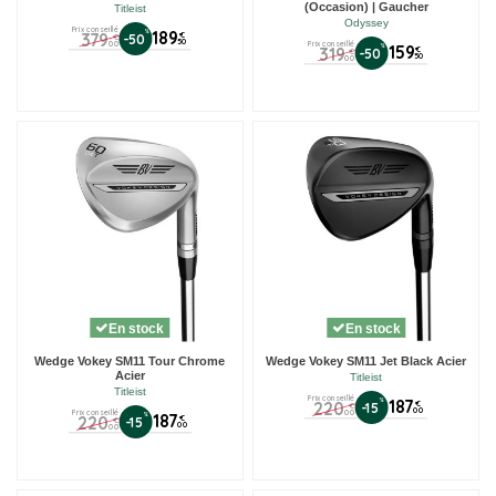
(Occasion) | Gaucher
Titleist
Odyssey
Prix conseillé
%
189
379
€
-50
€
50
00
Prix conseillé
%
159
319
€
-50
€
50
00
En stock
En stock
Wedge Vokey SM11 Tour Chrome
Wedge Vokey SM11 Jet Black Acier
Acier
Titleist
Titleist
Prix conseillé
%
187
220
€
-15
€
00
00
Prix conseillé
%
187
220
€
-15
€
00
00