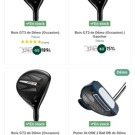
(1 avis)
En stock
En stock
Bois GT3 de Démo (Occasion)
Bois GT3 de Démo (Occasion) |
Gaucher
Titleist
Titleist
Prix conseillé
%
151
379
Prix conseillé
€
-60
€
%
189
379
€
-50
59
€
00
50
00
Démo
En stock
En stock
Bois GT2 de Démo (Occasion)
Putter AI-ONE 2 Ball DB de Démo