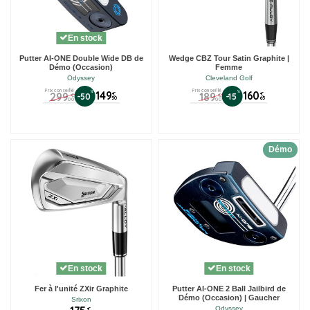
En stock
Putter AI-ONE Double Wide DB de
Wedge CBZ Tour Satin Graphite |
Démo (Occasion)
Femme
Odyssey
Cleveland Golf
Prix conseillé
Prix conseillé
%
149
%
160
299
189
€
€
-50
-15
€
€
50
65
00
00
Démo
En stock
En stock
Fer à l'unité ZXir Graphite
Putter AI-ONE 2 Ball Jailbird de
Démo (Occasion) | Gaucher
Srixon
Odyssey
€