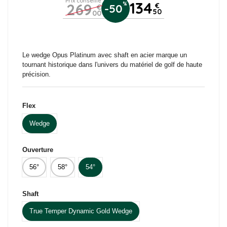
Prix conseillé
134
269
%
€
-50
€
50
00
Le wedge Opus Platinum avec shaft en acier marque un
tournant historique dans l'univers du matériel de golf de haute
précision.
Flex
Wedge
Ouverture
56°
58°
54°
Shaft
True Temper Dynamic Gold Wedge