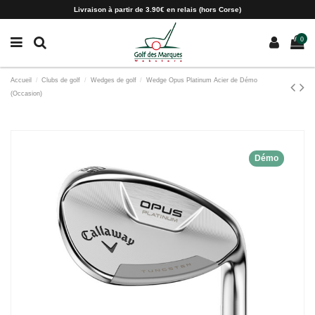
Paramètres des cookies
Livraison à partir de 3.90€ en relais (hors Corse)
0
Accueil
Clubs de golf
Wedges de golf
Wedge Opus Platinum Acier de Démo
(Occasion)
Démo