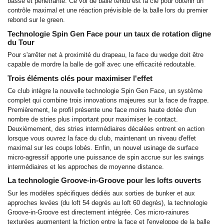
basse et pénétrante. Ce vol de balle tendu est la clé pour obtenir un
contrôle maximal et une réaction prévisible de la balle lors du premier
rebond sur le green.
Technologie Spin Gen Face pour un taux de rotation digne
du Tour
Pour s'arrêter net à proximité du drapeau, la face du wedge doit être
capable de mordre la balle de golf avec une efficacité redoutable.
Trois éléments clés pour maximiser l'effet
Ce club intègre la nouvelle technologie Spin Gen Face, un système
complet qui combine trois innovations majeures sur la face de frappe.
Premièrement, le profil présente une face moins haute dotée d'un
nombre de stries plus important pour maximiser le contact.
Deuxièmement, des stries intermédiaires décalées entrent en action
lorsque vous ouvrez la face du club, maintenant un niveau d'effet
maximal sur les coups lobés. Enfin, un nouvel usinage de surface
micro-agressif apporte une puissance de spin accrue sur les swings
intermédiaires et les approches de moyenne distance.
La technologie Groove-in-Groove pour les lofts ouverts
Sur les modèles spécifiques dédiés aux sorties de bunker et aux
approches levées (du loft 54 degrés au loft 60 degrés), la technologie
Groove-in-Groove est directement intégrée. Ces micro-rainures
texturées augmentent la friction entre la face et l'enveloppe de la balle