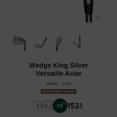
Wedge King Silver
Versatile Acier
Marque:
Cobra
Taille/Option épuisée
Prix conseillé
152
179
%
€
-15
€
15
00