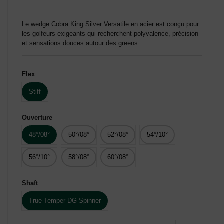
Le wedge Cobra King Silver Versatile en acier est conçu pour
les golfeurs exigeants qui recherchent polyvalence, précision
et sensations douces autour des greens.
Flex
Stiff
Ouverture
48°/08°
50°/08°
52°/08°
54°/10°
56°/10°
58°/08°
60°/08°
Shaft
True Temper DG Spinner