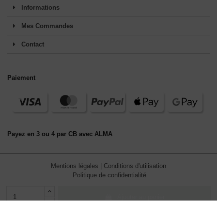
Informations
Mes Commandes
Contact
Paiement
Payez en 3 ou 4 par CB avec ALMA
Mentions légales
|
Conditions d'utilisation
Politique de confidentialité
Ajouter au panier
En continuant de défiler,
vous acceptez l'utilisation de services
tiers pouvant installer des cookies