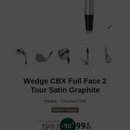
Wedge CBX Full Face 2
Tour Satin Graphite
Marque:
Cleveland Golf
Stock épuisé
Prix conseillé
99
199
%
€
-50
€
50
00