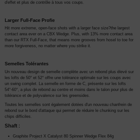
d'effet et plus de contrôle à tous vos coups.
Larger Full-Face Profie
Hit more extreme, open-face shots with a larger face size?the largest
contact area ever on a CBX Wedge. Plus, with 13% more contact area
than our RTX Full-Face, that means more grooves from hosel to toe for
more forgiveness, no matter where you strike it.
Semelles Tolérantes
Un nouveau design de semelle complète avec un rebond plus élevé sur
les lofts de 50° et 52° offre une tolérance optimale sur les coups avec
un swing complet. La semelle en forme de C, présente sur les lofts
54°-60°, a plus de rebond au centre et moins dans le talon pour plus de
tolérance et de polyvalence sur les greensides.
Toutes les semelles sont également dotées d'un nouveau chanfrein de
rebond sur le bord d'attaque qui permet de réduire le chunking sur les
chips difficiles.
Shaft :
Graphite Project X Catalyst 80 Spinner Wedge Flex 84g