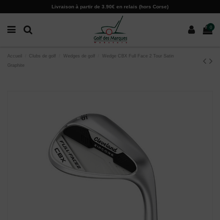
Paramètres des cookies
Livraison à partir de 3.90€ en relais (hors Corse)
0
Accueil
Clubs de golf
Wedges de golf
Wedge CBX Full Face 2 Tour Satin
Graphite