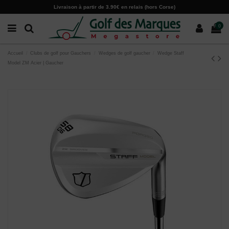
Paramètres des cookies
Livraison à partir de 3.90€ en relais (hors Corse)
0
Accueil
Clubs de golf pour Gauchers
Wedges de golf gaucher
Wedge Staff
Model ZM Acier | Gaucher