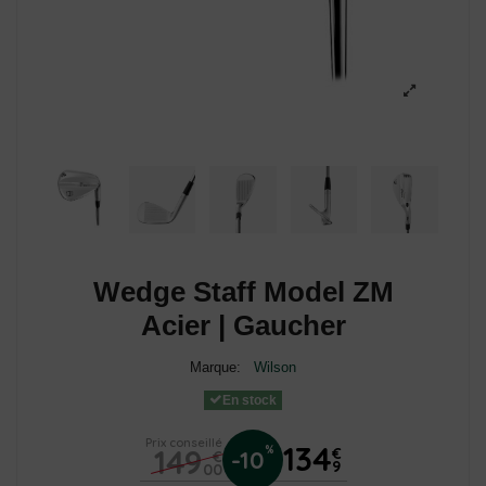
Wedge Staff Model ZM
Acier | Gaucher
Marque:
Wilson
En stock
Prix conseillé
134
149
%
€
-10
€
9
00