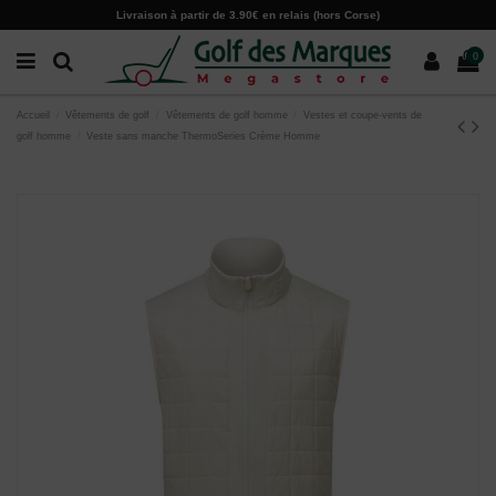
Paramètres des cookies
Livraison à partir de 3.90€ en relais (hors Corse)
0
Accueil
Vêtements de golf
Vêtements de golf homme
Vestes et coupe-vents de
golf homme
Veste sans manche ThermoSeries Crème Homme