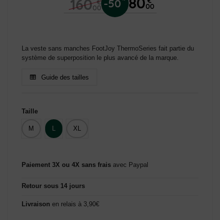
80
160
€
-50
€
00
00
La veste sans manches FootJoy ThermoSeries fait partie du
système de superposition le plus avancé de la marque.
Guide des tailles
Taille
M
L
XL
Paiement 3X ou 4X sans frais
avec Paypal
Retour sous 14 jours
Livraison
en relais à 3,90€