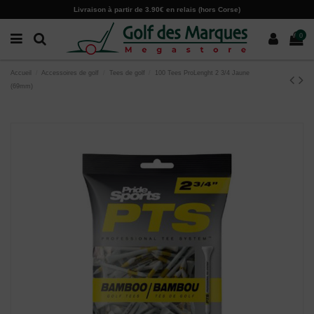
Paramètres des cookies
Livraison à partir de 3.90€ en relais (hors Corse)
0
Accueil
Accessoires de golf
Tees de golf
100 Tees ProLenght 2 3/4 Jaune
(69mm)