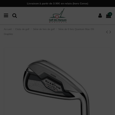
Paramètres des cookies
Livraison à partir de 3.90€ en relais (hors Corse)
0
Accueil
Clubs de golf
Série de fers de golf
Série de 6 fers Quantum Max OS
Graphite