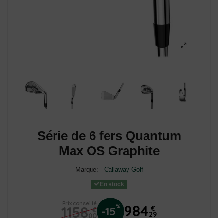
Série de 6 fers Quantum
Max OS Graphite
Marque:
Callaway Golf
En stock
Prix conseillé
984
1158
%
€
-15
€
29
00