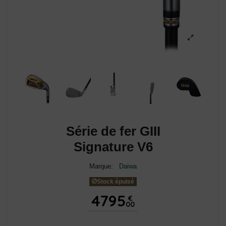
Série de fer GIII
Signature V6
Marque:
Daiwa
Stock épuisé
4795
€
00