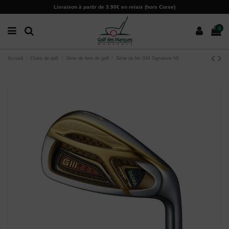
Paramètres des cookies
Livraison à partir de 3.90€ en relais (hors Corse)
0
Accueil
Clubs de golf
Série de fers de golf
Série de fer GIII Signature V6