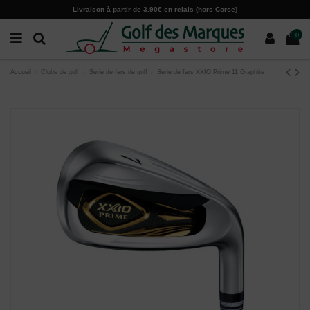
Paramètres des cookies
Livraison à partir de 3.90€ en relais (hors Corse)
0
Accueil
Clubs de golf
Série de fers de golf
Série de fers XXIO Prime 11 Graphite