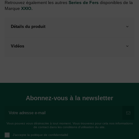
Retrouvez également les autres
Series de Fers
disponibles de la
Marque
XXIO.
Détails du produit
Vidéos
Abonnez-vous à la newsletter
Vous pouvez vous désinscrire à tout moment. Vous trouverez pour cela nos informations
de contact dans les conditions d'utilisation du site.
J'accepte la politique de confidentialité