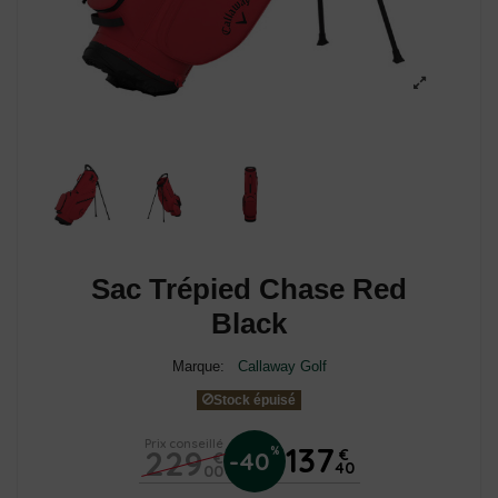
Sac Trépied Chase Red
Black
Marque:
Callaway Golf
Stock épuisé
Prix conseillé
137
229
%
€
-40
€
40
00