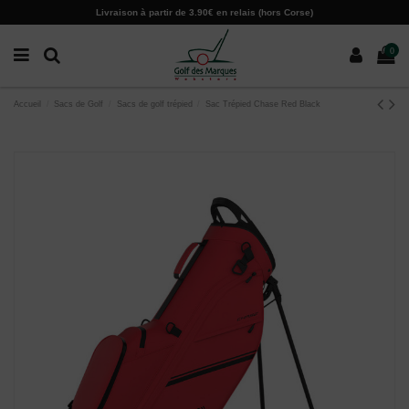
Paramètres des cookies
Livraison à partir de 3.90€ en relais (hors Corse)
0
Accueil
Sacs de Golf
Sacs de golf trépied
Sac Trépied Chase Red Black