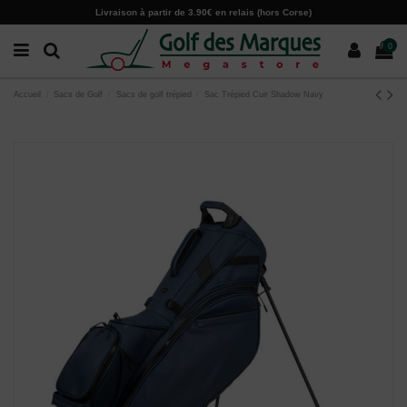
Paramètres des cookies
Livraison à partir de 3.90€ en relais (hors Corse)
0
Accueil
Sacs de Golf
Sacs de golf trépied
Sac Trépied Cuir Shadow Navy