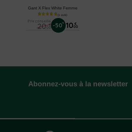
Gant X Flex White Femme
Prix conseillé
10
20
%
-50
€
€
00
00
Abonnez-vous à la newsletter