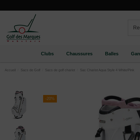
Paramètres des cookies
Clubs
Chaussures
Balles
Gan
Accueil
Sacs de Golf
Sacs de golf chariot
Sac Chariot Aqua Style 4 White/Pink
-20%