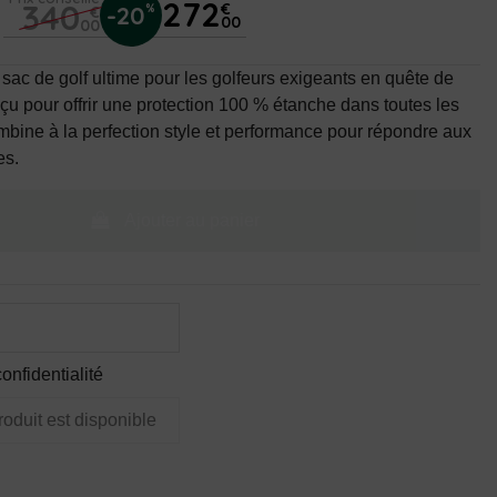
272
340
€
-20
%
€
00
00
sac de golf ultime pour les golfeurs exigeants en quête de
nçu pour offrir une protection 100 % étanche dans toutes les
mbine à la perfection style et performance pour répondre aux
es.
Ajouter au panier
onfidentialité